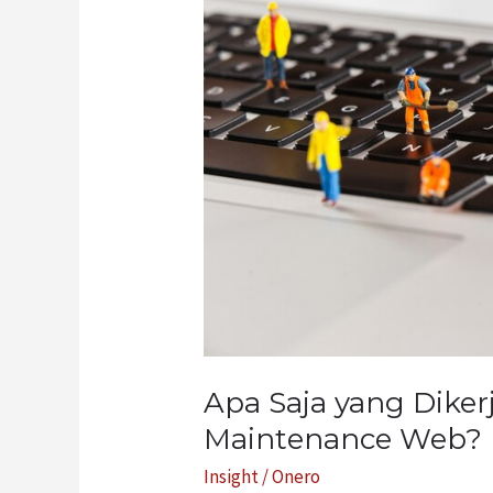
Dikerjakan
oleh
Jasa
Maintenance
Web?
Ini
Jawabannya
Apa Saja yang Diker
Maintenance Web? 
Insight
/
Onero