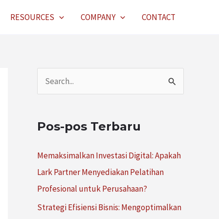
RESOURCES
COMPANY
CONTACT
C
a
r
Pos-pos Terbaru
i
u
Memaksimalkan Investasi Digital: Apakah
n
Lark Partner Menyediakan Pelatihan
t
Profesional untuk Perusahaan?
u
Strategi Efisiensi Bisnis: Mengoptimalkan
k