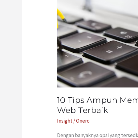
Jasa
Maintenance
Web
Terbaik
10 Tips Ampuh Memi
Web Terbaik
Insight
/
Onero
Dengan banyaknya opsi yang tersed