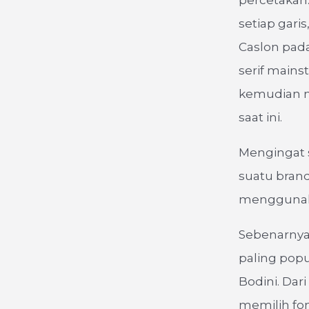
percetakan. 
setiap gari
Caslon pada
serif mains
kemudian m
saat ini.
Mengingat s
suatu brand
menggunakan
Sebenarnya,
paling pop
Bodini. Dar
memilih fon