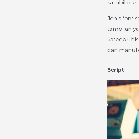
sambil men
Jenis font 
tampilan ya
kategori bis
dan manufa
Script