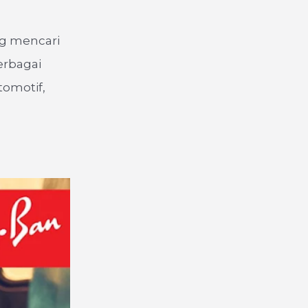
ng mencari
erbagai
tomotif,