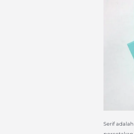
Serif adala