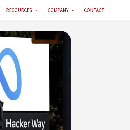
RESOURCES
COMPANY
CONTACT