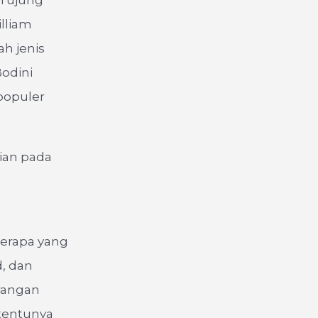
di ujung
illiam
ah jenis
Bodini
populer
ian pada
eberapa yang
, dan
arangan
 tentunya