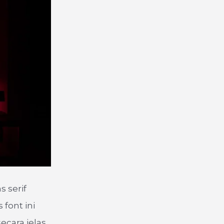
s serif
font ini
cara jelas,