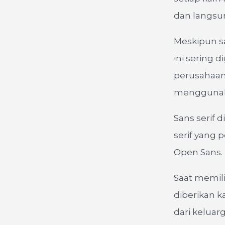
dan langsu
Meskipun sa
ini sering d
perusahaan 
menggunakan
Sans serif d
serif yang 
Open Sans.
Saat memili
diberikan k
dari keluar