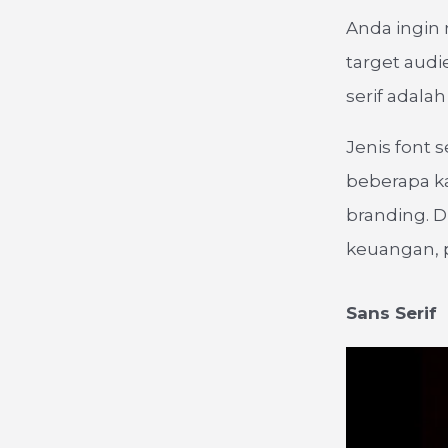
Anda ingin
target audi
serif adalah
Jenis font 
beberapa ka
branding. D
keuangan, 
Sans Serif