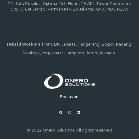
PT. Satu Resolusi Optima
16th Floor , T9 APL Tower Podomoro
City. Jl. Let Jend S. Parman Kav. 28 Jakarta 11470, INDONESIA
Hybrid Working from:
DKI Jakarta, Tangerang, Bogor, Padang,
Surabaya, Yogyakarta, Lampung, Jambi, Manado.
Find us on:
F
I
L
a
n
i
c
s
n
e
t
k
b
a
e
o
g
d
o
r
i
© 2022 Onero Solutions. All rights reserved
k
a
n
m