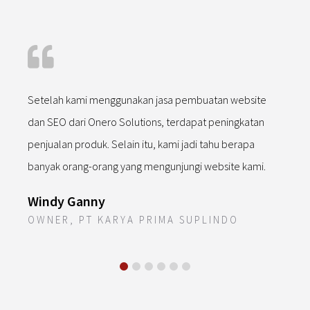
u,
Setelah kami menggunakan jasa pembuatan website
We
dan SEO dari Onero Solutions, terdapat peningkatan
ada
penjualan produk. Selain itu, kami jadi tahu berapa
se
banyak orang-orang yang mengunjungi website kami.
St
DI
Windy Ganny
G
OWNER, PT KARYA PRIMA SUPLINDO