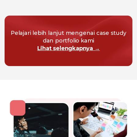
Pelajari lebih lanjut mengenai case study
dan portfolio kami
Lihat selengkapnya →