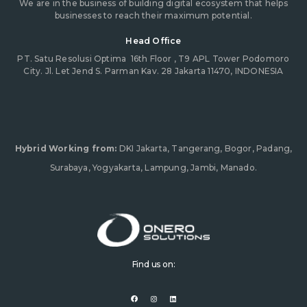
We are in the business of building digital ecosystem that helps
businesses to reach their maximum potential.
Head Office
PT. Satu Resolusi Optima
16th Floor , T9 APL Tower Podomoro
City. Jl. Let Jend S. Parman Kav. 28 Jakarta 11470, INDONESIA
Hybrid Working from:
DKI Jakarta, Tangerang, Bogor, Padang,
Surabaya, Yogyakarta, Lampung, Jambi, Manado.
Find us on:
F
I
L
a
n
i
c
s
n