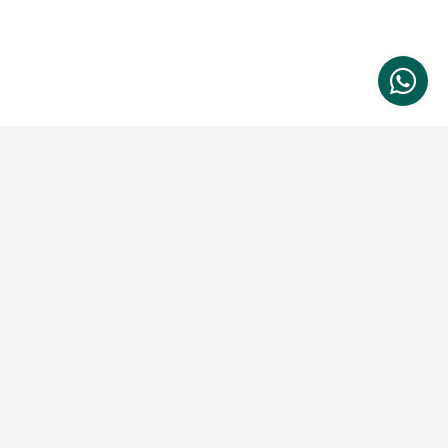
konversi website.
Website Development Service
Custom Application Services
Jasa pembuatan aplikasi yang mencakup
pengembangan native apps dan hybrid web-
applications dengan metode implementasi
terkini, untuk berbagai jenis platform iOS,
Android, maupun Web Apps
UI/UX Design Service
Mobile App Development
Web App Development