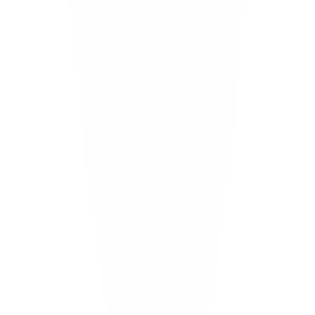
Bangun Ekosistem
Digital yang Sederhana,
Cepat, dan Efektif
Setiap perusahaan menghadapi tantangan yang sama di
era digital: bagaimana tetap relevan, efisien, dan
kompetitif dalam jangka panjang. Banyak yang mencoba
berbagai platform dan strategi, namun berakhir pada
solusi parsial yang tidak efisien dan tidak terintegrasi.
Onero Solutions hadir dengan pendekatan berbeda. Kami
membangun
ekosistem digital yang menyatukan
teknologi, strategi, dan manusia
, memastikan
transformasi digital tidak hanya menjadi tren sementara,