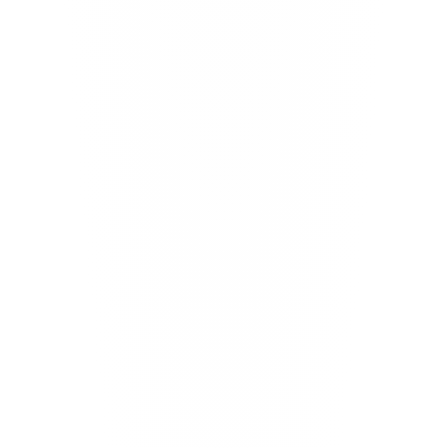
tetapi fondasi pertumbuhan bisnis yang berkelanjutan.
Our Services
Website Development Service
Wajah digital bisnis Anda, modern, aman, dan
scalable. Layanan menyeluruh untuk jasa
pembuatan website mulai dari design, redesign,
programming hingga technical support, dengan
standar tinggi dan berfokus pada peningkatan