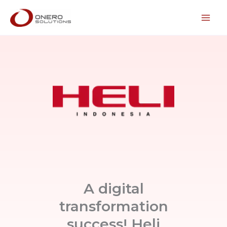
Lewati
ke
konten
A digital
transformation
success! Heli