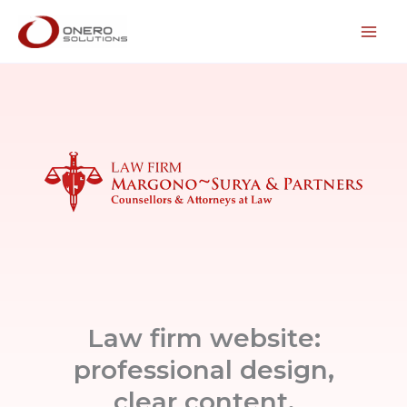
Lewati
ke
konten
Law firm website:
professional design,
clear content,