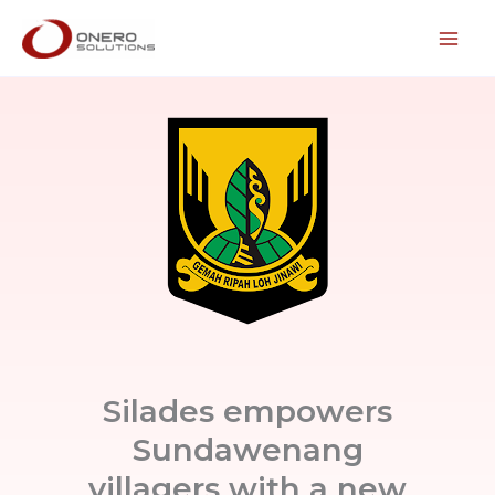
Lewati
ke
konten
Silades empowers
Sundawenang
villagers with a new