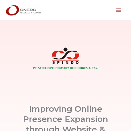
Lewati
ke
konten
Improving Online
Presence Expansion
through Website &