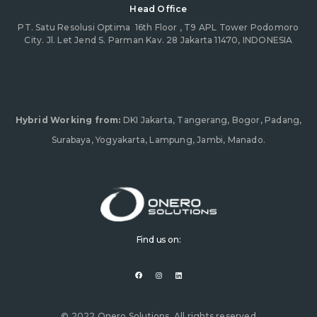
Head Office
PT. Satu Resolusi Optima
16th Floor , T9 APL Tower Podomoro
City. Jl. Let Jend S. Parman Kav. 28 Jakarta 11470, INDONESIA
Hybrid Working from:
DKI Jakarta, Tangerang, Bogor, Padang,
Surabaya, Yogyakarta, Lampung, Jambi, Manado.
Find us on:
F
I
L
a
n
i
c
s
n
e
t
k
b
a
e
o
g
d
o
r
i
© 2022 Onero Solutions. All rights reserved