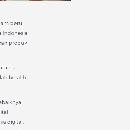
aham betul
 Indonesia.
kan produk
i utama
ah beralih
ebaiknya
ital
 digital.