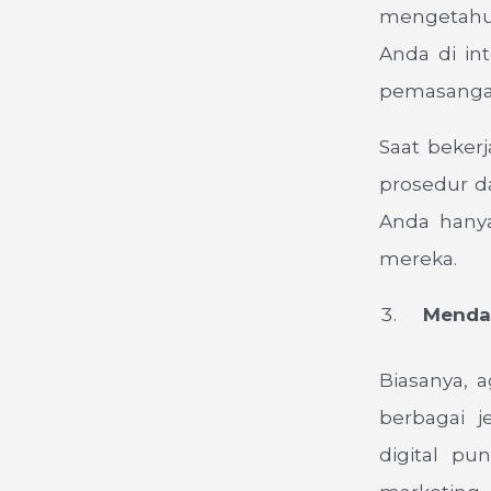
mengetahui
Anda di in
pemasangan
Saat beker
prosedur d
Anda hany
mereka.
Mendapa
Biasanya, a
berbagai j
digital pu