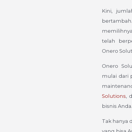
Kini, juml
bertambah.
memilihnya
telah ber
Onero Solut
Onero Solu
mulai dari
maintenan
Solutions
, 
bisnis Anda
Tak hanya d
yang bisa 