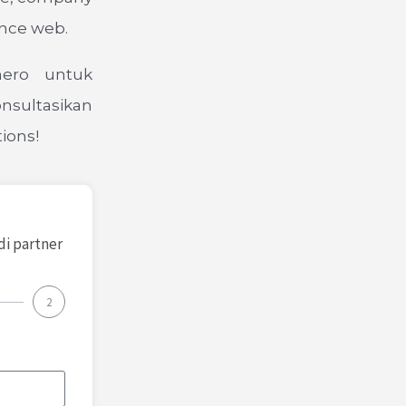
ance web.
nero untuk
nsultasikan
ions!
di partner
2