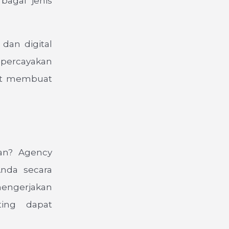
bagai jenis
dan digital
mpercayakan
pat membuat
an? Agency
Anda secara
engerjakan
ting dapat