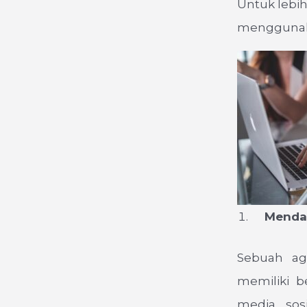
Untuk lebih
menggunaka
Mendapa
Sebuah ag
memiliki b
media sosi