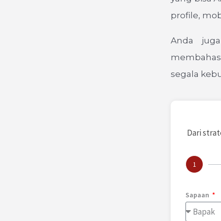
profile, mo
Anda juga
membahas s
segala kebu
Dari stra
1
Sapaan