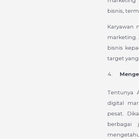
marketing 
bisnis, ter
Karyawan m
marketing.
bisnis kep
target yang 
Mengem
Tentunya 
digital ma
pesat. Di
berbagai 
mengetahui