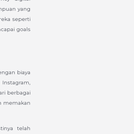
ampuan yang
reka seperti
capai goals
engan biaya
 Instagram,
ri berbagai
dan memakan
tinya telah