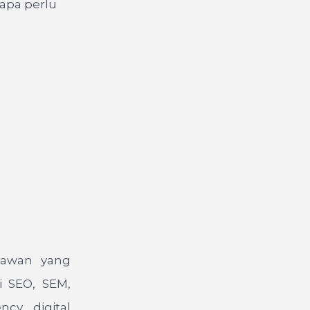
apa perlu
yawan yang
i SEO, SEM,
ncy digital