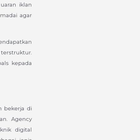
uaran iklan
emadai agar
mendapatkan
erstruktur.
als kepada
h bekerja di
man. Agency
nik digital