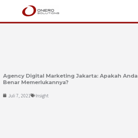
Lewati
ke
konten
Agency Digital Marketing Jakarta: Apakah Anda
Benar Memerlukannya?
Juli 7, 2021
Insight