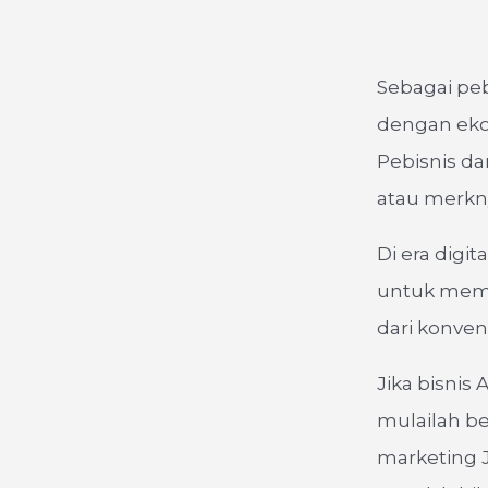
Sebagai peb
dengan ekos
Pebisnis d
atau merkny
Di era digi
untuk mema
dari konven
Jika bisni
mulailah be
marketing 