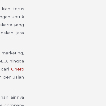
 kian terus
ungan untuk
akarta yang
nakan jasa
 marketing,
SEO, hingga
 dari
Onero
n penjualan
anan lainnya
ne, company