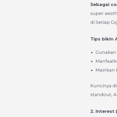
Sebagai co
super aesth
di Setiap Gi
Tips bikin
Gunakan v
Manfaatka
Mainkan h
Kuncinya di
standout, A
2. Interes