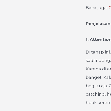
Baca juga:
C
Penjelasan
1. Attentio
Di tahap in
sadar deng
Karena di e
banget. Kal
begitu aja.
catching, h
hook keren 