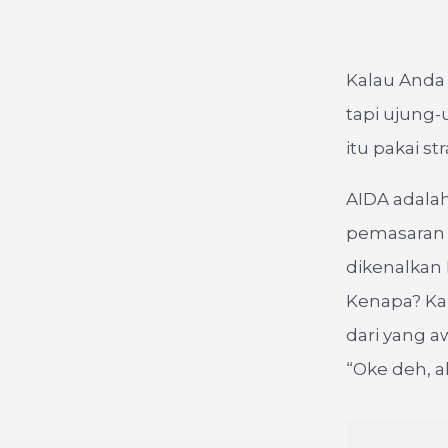
Kalau Anda 
tapi ujung-
itu pakai st
AIDA adalah
pemasaran k
dikenalkan 
Kenapa? Ka
dari yang a
“Oke deh, ak