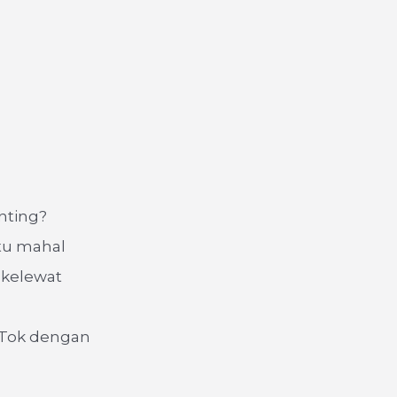
nting?
itu mahal
 kelewat
ikTok dengan