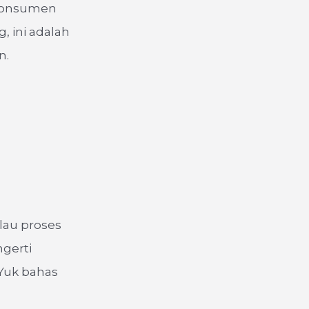
 konsumen
, ini adalah
n.
lau proses
ngerti
 Yuk bahas