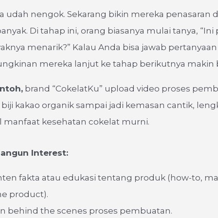
a udah nengok. Sekarang bikin mereka penasaran
anyak. Di tahap ini, orang biasanya mulai tanya, “In
yaknya menarik?” Kalau Anda bisa jawab pertanyaan
ngkinan mereka lanjut ke tahap berikutnya makin 
ntoh,
brand “CokelatKu” upload video proses pem
i biji kakao organik sampai jadi kemasan cantik, le
al manfaat kesehatan cokelat murni.
ngun Interest:
ten fakta atau edukasi tentang produk (how-to, man
e product).
n behind the scenes proses pembuatan.