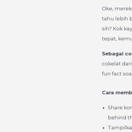
Oke, merek
tahu lebih b
sih? Kok ka
tepat, kemu
Sebagai co
cokelat dar
fun fact so
Cara memba
Share kon
behind th
Tampilka