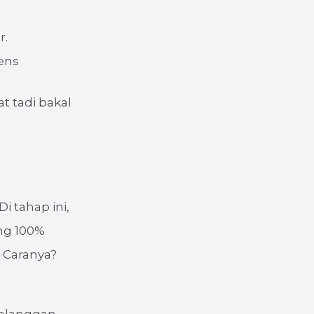
r.
ens
t tadi bakal
Di tahap ini,
ng 100%
. Caranya?