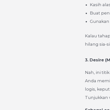
Kasih ala
Buat peng
Gunakan 
Kalau tahap
hilang sia-si
3. Desire 
Nah, ini titi
Anda memic
logis, kepu
Tunjukkan 