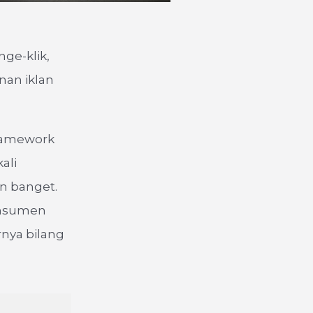
nge-klik,
nan iklan
 framework
ali
an banget.
onsumen
rnya bilang