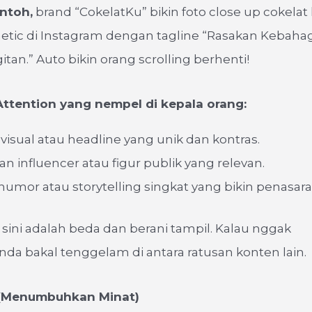
ntoh,
brand “CokelatKu” bikin foto close up cokela
etic di Instagram dengan tagline “Rasakan Kebahag
gitan.” Auto bikin orang scrolling berhenti!
 Attention yang nempel di kepala orang:
isual atau headline yang unik dan kontras.
n influencer atau figur publik yang relevan.
umor atau storytelling singkat yang bikin penasara
 sini adalah beda dan berani tampil. Kalau nggak
nda bakal tenggelam di antara ratusan konten lain.
t (Menumbuhkan Minat)