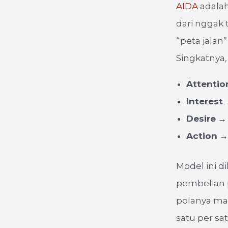
AIDA
adala
dari nggak 
“peta jalan
Singkatnya, 
Attentio
Interest
→
Desire
→ 
Action
→ 
Model ini d
pembelian p
polanya mak
satu per satu