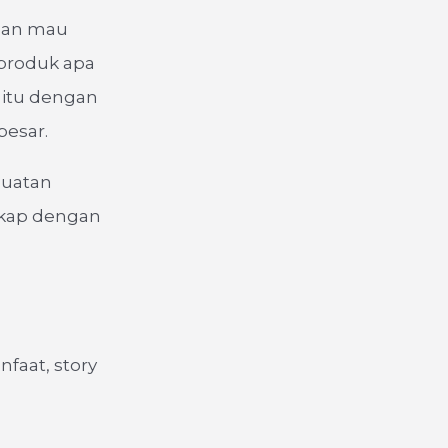
 dan mau
i produk apa
 itu dengan
besar.
buatan
ngkap dengan
faat, story