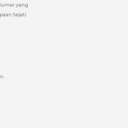
t lumer yang
iaan Sejati
n.