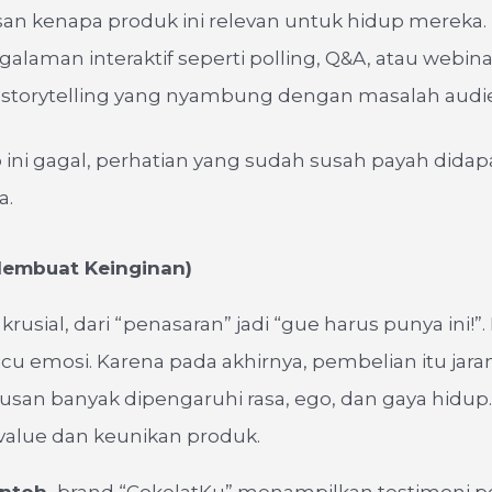
san kenapa produk ini relevan untuk hidup mereka.
alaman interaktif seperti polling, Q&A, atau webina
storytelling yang nyambung dengan masalah audi
 ini gagal, perhatian yang sudah susah payah didapa
a.
(Membuat Keinginan)
k krusial, dari “penasaran” jadi “gue harus punya ini!”. 
u emosi. Karena pada akhirnya, pembelian itu jara
tusan banyak dipengaruhi rasa, ego, dan gaya hidup
value dan keunikan produk.