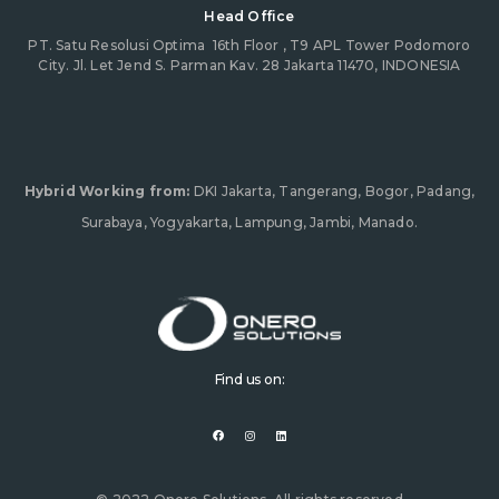
Head Office
PT. Satu Resolusi Optima
16th Floor , T9 APL Tower Podomoro
City. Jl. Let Jend S. Parman Kav. 28 Jakarta 11470, INDONESIA
Hybrid Working from:
DKI Jakarta, Tangerang, Bogor, Padang,
Surabaya, Yogyakarta, Lampung, Jambi, Manado.
Find us on:
F
I
L
a
n
i
c
s
n
e
t
k
b
a
e
o
g
d
o
r
i