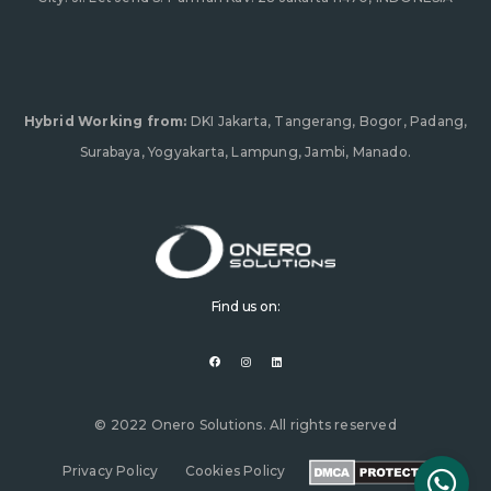
Hybrid Working from:
DKI Jakarta, Tangerang, Bogor, Padang,
Surabaya, Yogyakarta, Lampung, Jambi, Manado.
Find us on:
F
I
L
a
n
i
c
s
n
e
t
k
b
a
e
o
g
d
o
r
i
© 2022 Onero Solutions. All rights reserved
k
a
n
m
Privacy Policy
Cookies Policy