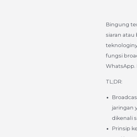
Bingung ten
siaran atau 
teknologiny
fungsi broa
WhatsApp. M
TL;DR:
Broadcas
jaringan
dikenali
Prinsip 