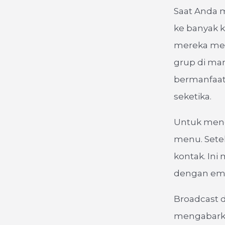
Saat Anda 
ke banyak k
mereka mene
grup di man
bermanfaat
seketika.
Untuk mengg
menu. Sete
kontak. Ini
dengan ema
Broadcast d
mengabarkan