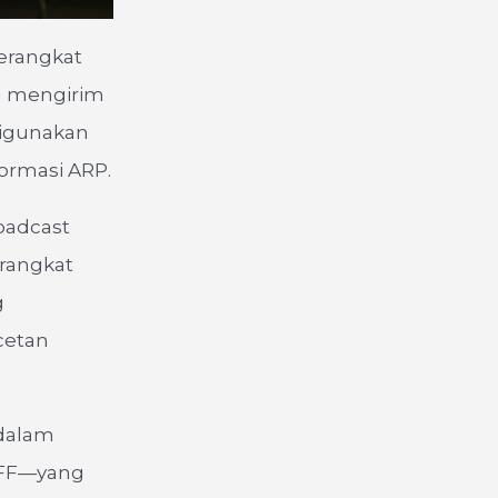
erangkat
ng mengirim
 digunakan
formasi ARP.
oadcast
rangkat
g
cetan
 dalam
F:FF—yang