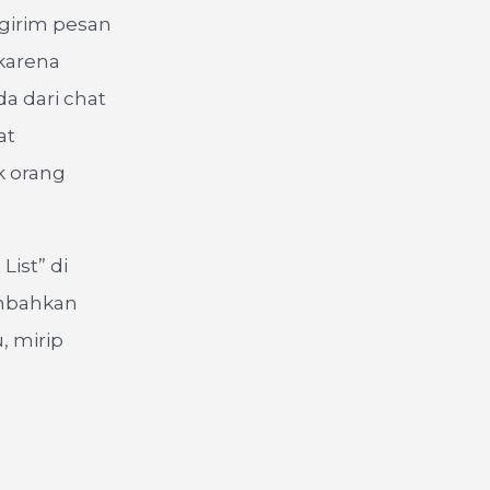
girim pesan
karena
a dari chat
at
k orang
ist” di
ambahkan
, mirip