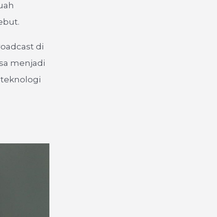
buah
ebut.
oadcast di
isa menjadi
teknologi