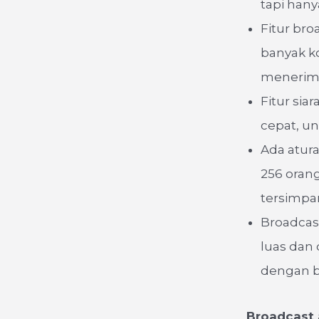
tapi han
Fitur br
banyak k
menerima
Fitur sia
cepat, u
Ada atur
256 oran
tersimpa
Broadcas
luas dan 
dengan b
Broadcast 