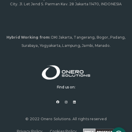
City. Jl. Let Jend S. Parman Kav. 28 Jakarta 11470, INDONESIA
Hybrid Working from:
DKI Jakarta, Tangerang, Bogor, Padang,
Surabaya, Yogyakarta, Lampung, Jambi, Manado.
Find us on:
F
I
L
a
n
i
c
s
n
e
t
k
b
a
e
o
g
d
o
r
i
© 2022 Onero Solutions. All rights reserved
k
a
n
m
Privacy Policy
Cookies Policy