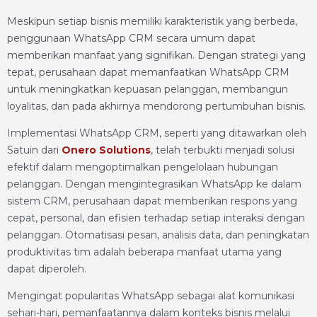
Meskipun setiap bisnis memiliki karakteristik yang berbeda,
penggunaan WhatsApp CRM secara umum dapat
memberikan manfaat yang signifikan. Dengan strategi yang
tepat, perusahaan dapat memanfaatkan WhatsApp CRM
untuk meningkatkan kepuasan pelanggan, membangun
loyalitas, dan pada akhirnya mendorong pertumbuhan bisnis.
Implementasi WhatsApp CRM, seperti yang ditawarkan oleh
Satuin dari
Onero Solutions
, telah terbukti menjadi solusi
efektif dalam mengoptimalkan pengelolaan hubungan
pelanggan. Dengan mengintegrasikan WhatsApp ke dalam
sistem CRM, perusahaan dapat memberikan respons yang
cepat, personal, dan efisien terhadap setiap interaksi dengan
pelanggan. Otomatisasi pesan, analisis data, dan peningkatan
produktivitas tim adalah beberapa manfaat utama yang
dapat diperoleh.
Mengingat popularitas WhatsApp sebagai alat komunikasi
sehari-hari, pemanfaatannya dalam konteks bisnis melalui