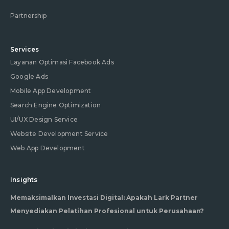
Partnership
Services
Layanan Optimasi Facebook Ads
Google Ads
Mobile App Development
Search Engine Optimization
UI/UX Design Service
Website Development Service
Web App Development
Insights
Memaksimalkan Investasi Digital: Apakah Lark Partner
Menyediakan Pelatihan Profesional untuk Perusahaan?