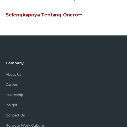
Selengkapnya Tentang Onero
Company
About Us
Career
Internship
Insight
Contact Us
Remote Work Culture