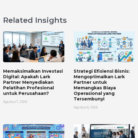
Related Insights
Memaksimalkan Investasi
Strategi Efisiensi Bisnis:
Digital: Apakah Lark
Mengoptimalkan Lark
Partner Menyediakan
Partner untuk
Pelatihan Profesional
Memangkas Biaya
untuk Perusahaan?
Operasional yang
Tersembunyi
Agustus 7, 2026
Agustus 6, 2026