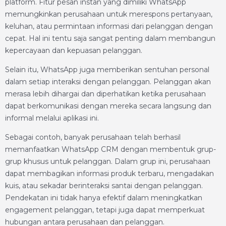
platform. Fitur pesan instan yang dimiliki WhatsApp
memungkinkan perusahaan untuk merespons pertanyaan,
keluhan, atau permintaan informasi dari pelanggan dengan
cepat. Hal ini tentu saja sangat penting dalam membangun
kepercayaan dan kepuasan pelanggan.
Selain itu, WhatsApp juga memberikan sentuhan personal
dalam setiap interaksi dengan pelanggan. Pelanggan akan
merasa lebih dihargai dan diperhatikan ketika perusahaan
dapat berkomunikasi dengan mereka secara langsung dan
informal melalui aplikasi ini.
Sebagai contoh, banyak perusahaan telah berhasil
memanfaatkan WhatsApp CRM dengan membentuk grup-
grup khusus untuk pelanggan. Dalam grup ini, perusahaan
dapat membagikan informasi produk terbaru, mengadakan
kuis, atau sekadar berinteraksi santai dengan pelanggan.
Pendekatan ini tidak hanya efektif dalam meningkatkan
engagement pelanggan, tetapi juga dapat memperkuat
hubungan antara perusahaan dan pelanggan.