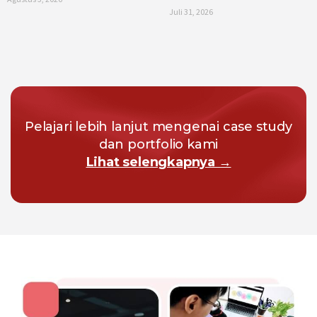
Juli 31, 2026
Pelajari lebih lanjut mengenai case study
dan portfolio kami
Lihat selengkapnya →