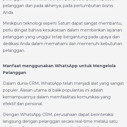
pelanggan dan pada akhirnya, pada pertumbuhan bisnis
Anda.
Meskipun teknologi seperti Satuin dapat sangat membantu,
perlu diingat bahwa kesuksesan dalam memberikan layanan
pelanggan yang unggul tetap bergantung pada upaya dan
dedikasi Anda dalam memahami dan memenuhi kebutuhan
pelanggan.
Manfaat menggunakan WhatsApp untuk Mengelola
Pelanggan
Dalam dunia CRM, WhatsApp telah menjadi alat yang sangat
populer. Alasan utama di balik popularitas ini adalah
kemampuannya dalam memfasilitasi komunikasi yang
efektif dan personal.
Dengan WhatsApp CRM, perusahaan dapat berinteraksi
langsung dengan pelanggan secara real-time melalui satu