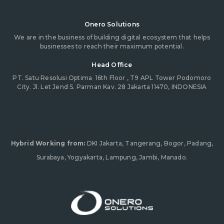
Onero Solutions
We are in the business of building digital ecosystem that helps
businesses to reach their maximum potential.
Head Office
PT. Satu Resolusi Optima
16th Floor , T9 APL Tower Podomoro
City. Jl. Let Jend S. Parman Kav. 28 Jakarta 11470, INDONESIA
Hybrid Working from:
DKI Jakarta, Tangerang, Bogor, Padang,
Surabaya, Yogyakarta, Lampung, Jambi, Manado.