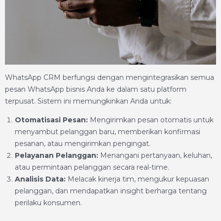
WhatsApp CRM berfungsi dengan mengintegrasikan semua
pesan WhatsApp bisnis Anda ke dalam satu platform
terpusat. Sistem ini memungkinkan Anda untuk:
Otomatisasi Pesan:
Mengirimkan pesan otomatis untuk
menyambut pelanggan baru, memberikan konfirmasi
pesanan, atau mengirimkan pengingat.
Pelayanan Pelanggan:
Menangani pertanyaan, keluhan,
atau permintaan pelanggan secara real-time.
Analisis Data:
Melacak kinerja tim, mengukur kepuasan
pelanggan, dan mendapatkan insight berharga tentang
perilaku konsumen.