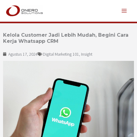
Lewati
ke
konten
Kelola Customer Jadi Lebih Mudah, Begini Cara
Kerja Whatsapp CRM
Agustus 17, 2024
Digital Marketing 101
,
Insight