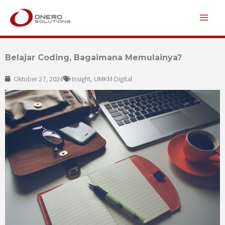
Lewati
ke
konten
Belajar Coding, Bagaimana Memulainya?
Oktober 27, 2024
Insight
,
UMKM Digital