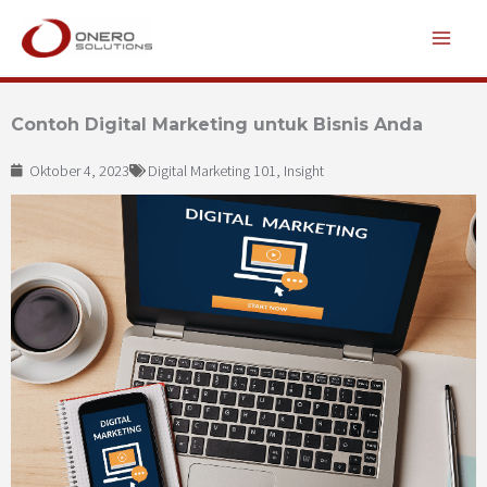
Lewati
ke
konten
Contoh Digital Marketing untuk Bisnis Anda
Oktober 4, 2023
Digital Marketing 101
,
Insight