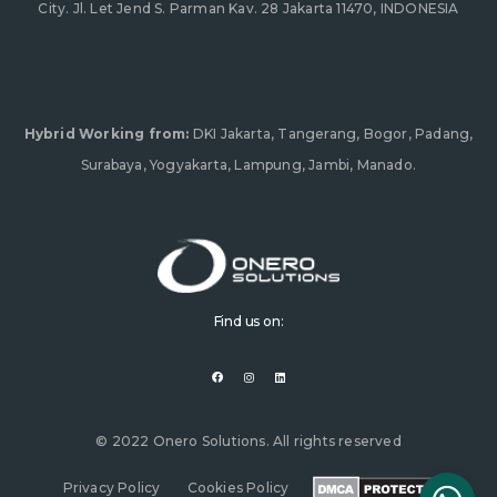
City. Jl. Let Jend S. Parman Kav. 28 Jakarta 11470, INDONESIA
Hybrid Working from:
DKI Jakarta, Tangerang, Bogor, Padang,
Surabaya, Yogyakarta, Lampung, Jambi, Manado.
Find us on:
F
I
L
a
n
i
c
s
n
e
t
k
b
a
e
o
g
d
o
r
i
© 2022 Onero Solutions. All rights reserved
k
a
n
m
Privacy Policy
Cookies Policy