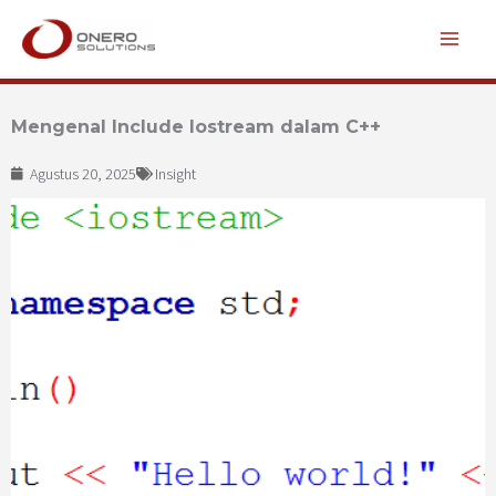
Lewati
ke
konten
Mengenal Include Iostream dalam C++
Agustus 20, 2025
Insight