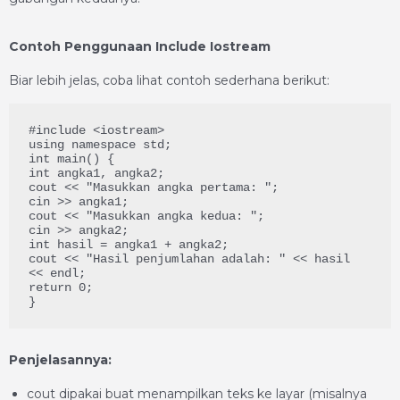
Contoh Penggunaan Include Iostream
Biar lebih jelas, coba lihat contoh sederhana berikut:
#include <iostream>

using namespace std;

int main() {

int angka1, angka2;

cout << "Masukkan angka pertama: ";

cin >> angka1;

cout << "Masukkan angka kedua: ";

cin >> angka2;

int hasil = angka1 + angka2;

cout << "Hasil penjumlahan adalah: " << hasil 
<< endl;

return 0;

}
Penjelasannya:
cout dipakai buat menampilkan teks ke layar (misalnya