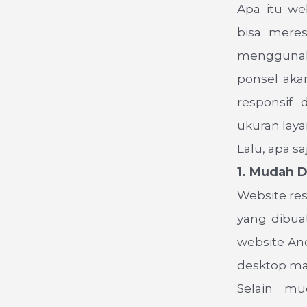
Apa itu we
bisa mere
menggunakan
ponsel akan
responsif 
ukuran laya
Lalu, apa s
1. Mudah D
Website re
yang dibua
website And
desktop ma
Selain mu