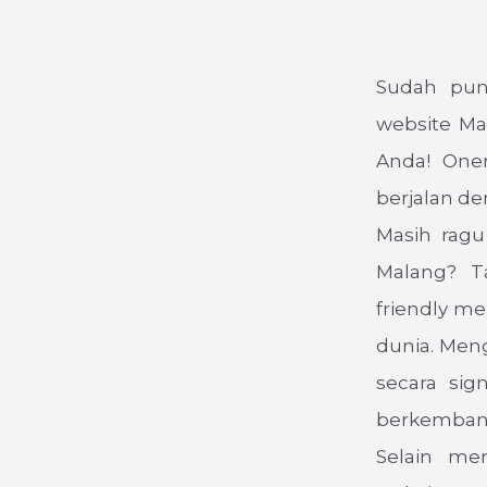
Sudah pun
website Mal
Anda! One
berjalan de
Masih ragu
Malang? T
friendly me
dunia. Meng
secara sig
berkembang 
Selain men