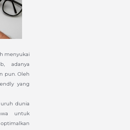
ih menyukai
ab, adanya
n pun. Oleh
iendly yang
eluruh dunia
ahwa untuk
goptimalkan