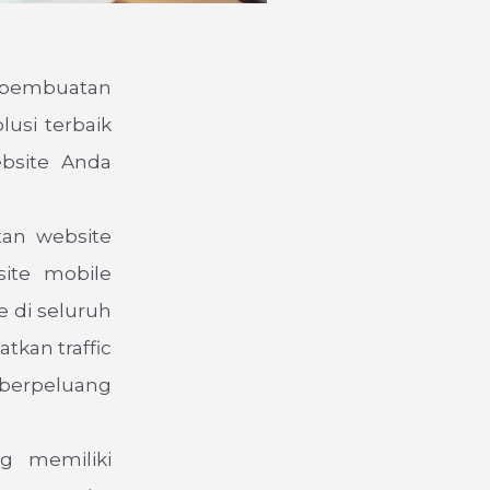
 pembuatan
lusi terbaik
bsite Anda
tan website
ite mobile
e di seluruh
tkan traffic
 berpeluang
ng memiliki