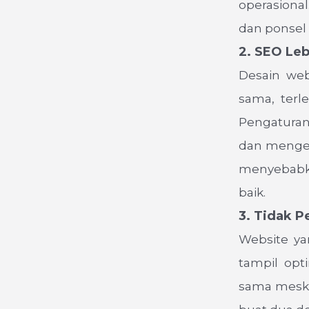
operasiona
dan ponsel 
2. SEO Leb
Desain we
sama, terl
Pengaturan
dan mengelo
menyebabka
baik.
3. Tidak P
Website ya
tampil opt
sama meski