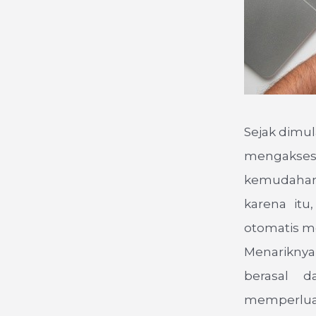
Sejak dimu
mengakses
kemudahan 
karena itu
otomatis m
Menariknya 
berasal d
memperluas