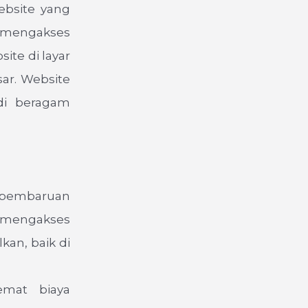
ebsite yang
 mengakses
ite di layar
sar. Website
 di beragam
a pembaruan
g mengakses
kan, baik di
emat biaya