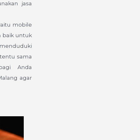
unakan jasa
aitu mobile
h baik untuk
h menduduki
 tentu sama
 bagi Anda
Malang agar