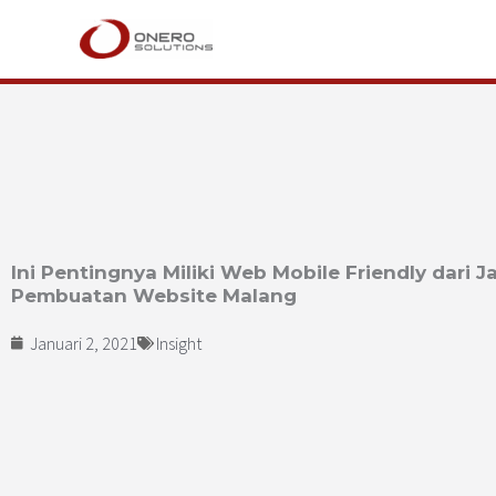
Lewati
ke
konten
Ini Pentingnya Miliki Web Mobile Friendly dari J
Pembuatan Website Malang
Januari 2, 2021
Insight