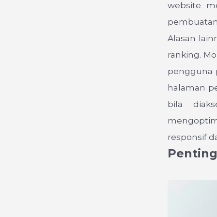
website me
pembuatan 
Alasan lai
ranking. Mo
pengguna p
halaman pe
bila diak
mengoptima
responsif d
Penting