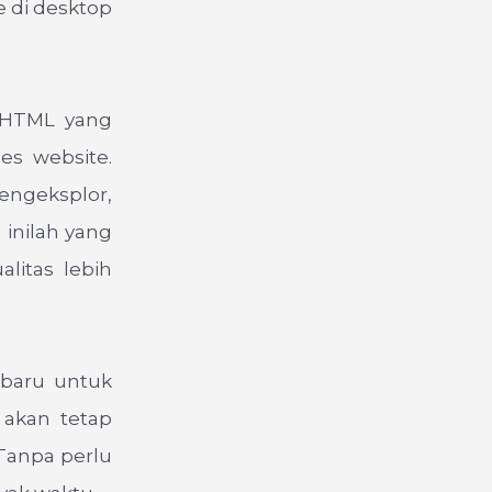
 di desktop
 HTML yang
es website.
engeksplor,
 inilah yang
litas lebih
 baru untuk
 akan tetap
Tanpa perlu