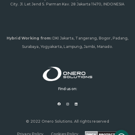
City. Jl. Let Jend S. Parman Kav. 28 Jakarta 11470, INDONESIA
Hybrid Working from:
DKI Jakarta, Tangerang, Bogor, Padang,
Surabaya, Yogyakarta, Lampung, Jambi, Manado.
Find us on:
F
I
L
a
n
i
c
s
n
e
t
k
b
a
e
o
g
d
o
r
i
© 2022 Onero Solutions. All rights reserved
k
a
n
m
Privacy Policy
Cookies Policy