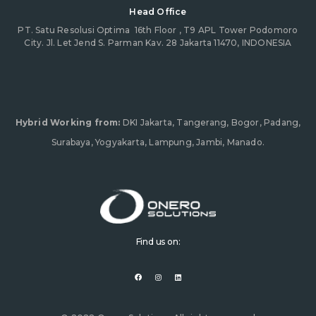
Head Office
PT. Satu Resolusi Optima
16th Floor , T9 APL Tower Podomoro
City. Jl. Let Jend S. Parman Kav. 28 Jakarta 11470, INDONESIA
Hybrid Working from:
DKI Jakarta, Tangerang, Bogor, Padang,
Surabaya, Yogyakarta, Lampung, Jambi, Manado.
Find us on:
F
I
L
a
n
i
c
s
n
e
t
k
b
a
e
o
g
d
o
r
i