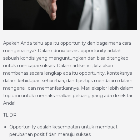
Apakah Anda tahu apa itu opportunity dan bagaimana cara
mengenalinya? Dalam dunia bisnis, opportunity adalah
sebuah kondisi yang menguntungkan dan bisa ditangkap
untuk mencapai sukses. Dalam artikel ini, kita akan
membahas secara lengkap apa itu opportunity, konteksnya
dalam kehidupan sehari-hari, dan tips-tips mendalam dalam
mengenali dan memanfaatkannya. Mari eksplor lebih dalam
topic ini untuk memaksimalkan peluang yang ada di sekitar
Anda!
TL;DR:
Opportunity adalah kesempatan untuk membuat
perubahan positif dan menuju sukses.