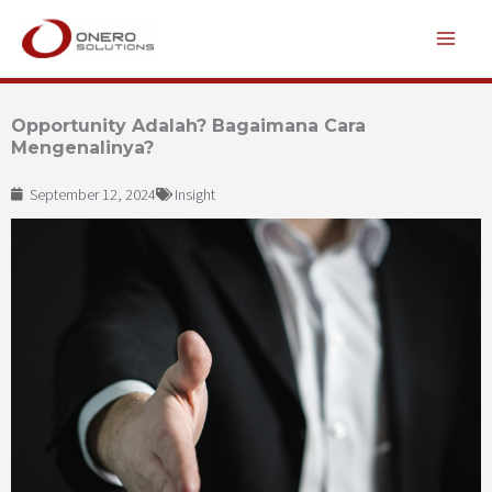
Lewati
ke
konten
Opportunity Adalah? Bagaimana Cara
Mengenalinya?
September 12, 2024
Insight