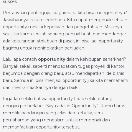
sukses.
Pertanyaan pentingnya, bagaimana kita bisa mengenalinya?
Jawabannya cukup sederhana. Kita dapat mengenali sebuah
opportunity melalui kepekaan dan pengetahuan. Misalnya
saja, jika kamu adalah seorang penjual buah dan mendengar
ada kekurangan stok buah di pasar, ini bisa jadi opportunity
bagimu untuk meningkatkan penjualan.
Lalu, apa contoh
opportunity
dalam kehidupan sehari-hari?
Banyak sekali, seperti mendapatkan tugas proyek di kantor,
berjumpa dengan orang baru, atau mendapatkan ide bisnis
baru. Semua ini bisa menjadi opportunity jika kita memahami
dan memanfaatkannya dengan baik.
Ingatlah selalu bahwa opportunity tidak selalu datang
dengan pin berlabel “Saya adalah Opportunity”. Kamu harus
memiliki pandangan yang jelas dan terbuka, serta
pemahaman yang mendalam untuk mengenali dan
memanfaatkan opportunity tersebut.