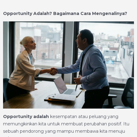
Opportunity Adalah? Bagaimana Cara Mengenalinya?
Opportunity adalah
kesempatan atau peluang yang
memungkinkan kita untuk membuat perubahan positif. Itu
sebuah pendorong yang mampu membawa kita menuju