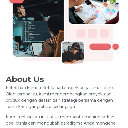
About Us
Kelebihan kami terletak pada aspek kerjasama Team.
Oleh karena itu, kami mengembangkan proyek dan
produk dengan desain dan strategi bersama dengan
Team kami yang ahli di bidangnya.
Kami melakukan ini untuk membantu meningkatkan
goal bisnis dan mengubah paradigma Anda mengenai