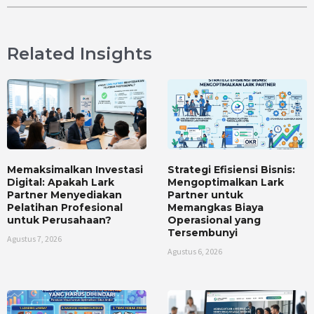
Related Insights
Memaksimalkan Investasi
Strategi Efisiensi Bisnis:
Digital: Apakah Lark
Mengoptimalkan Lark
Partner Menyediakan
Partner untuk
Pelatihan Profesional
Memangkas Biaya
untuk Perusahaan?
Operasional yang
Tersembunyi
Agustus 7, 2026
Agustus 6, 2026