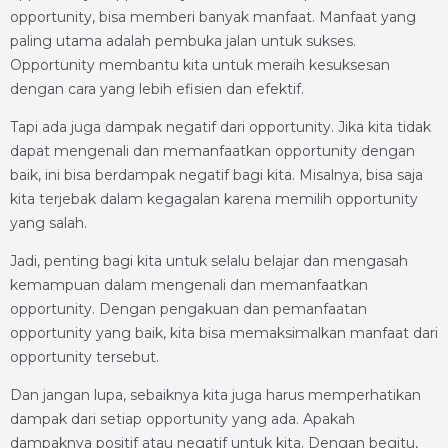
opportunity, bisa memberi banyak manfaat. Manfaat yang
paling utama adalah pembuka jalan untuk sukses.
Opportunity membantu kita untuk meraih kesuksesan
dengan cara yang lebih efisien dan efektif.
Tapi ada juga dampak negatif dari opportunity. Jika kita tidak
dapat mengenali dan memanfaatkan opportunity dengan
baik, ini bisa berdampak negatif bagi kita. Misalnya, bisa saja
kita terjebak dalam kegagalan karena memilih opportunity
yang salah.
Jadi, penting bagi kita untuk selalu belajar dan mengasah
kemampuan dalam mengenali dan memanfaatkan
opportunity. Dengan pengakuan dan pemanfaatan
opportunity yang baik, kita bisa memaksimalkan manfaat dari
opportunity tersebut.
Dan jangan lupa, sebaiknya kita juga harus memperhatikan
dampak dari setiap opportunity yang ada. Apakah
dampaknya positif atau negatif untuk kita. Dengan begitu,