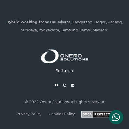
Hybrid Working from:
DKI Jakarta, Tangerang, Bogor, Padang,
Surabaya, Yogyakarta, Lampung, Jambi, Manado.
Find us on:
F
I
L
a
n
i
c
s
n
e
t
k
b
a
e
o
g
d
o
r
i
© 2022 Onero Solutions. All rights reserved
k
a
n
m
Privacy Policy
Cookies Policy