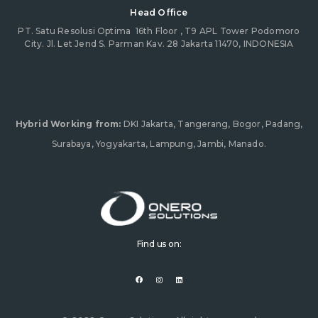
Head Office
PT. Satu Resolusi Optima
16th Floor , T9 APL Tower Podomoro
City. Jl. Let Jend S. Parman Kav. 28 Jakarta 11470, INDONESIA
Hybrid Working from:
DKI Jakarta, Tangerang, Bogor, Padang,
Surabaya, Yogyakarta, Lampung, Jambi, Manado.
Find us on:
F
I
L
a
n
i
c
s
n
e
t
k
b
a
e
o
g
d
o
r
i