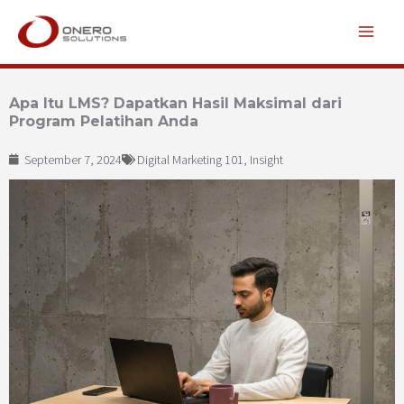
Lewati
ke
konten
Apa Itu LMS? Dapatkan Hasil Maksimal dari
Program Pelatihan Anda
September 7, 2024
Digital Marketing 101
,
Insight