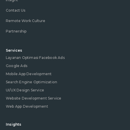
Contact Us
Remote Work Culture
Partnership
Services
Layanan Optimasi Facebook Ads
Google Ads
Mobile App Development
Search Engine Optimization
UI/UX Design Service
Website Development Service
Web App Development
Insights