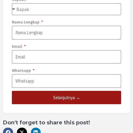
Nama Lengkap
Email
Whatsapp
Selanjutnya →
Don't forget to share this post!