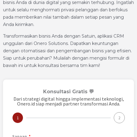
bisnis Anda di dunia digital yang semakin terhubung. Ingatlah
untuk selalu menghormati privasi pelanggan dan berfokus
pada memberikan nilai tambah dalam setiap pesan yang
Anda kirimkan.
Transformasikan bisnis Anda dengan Satuin, aplikasi CRM
unggulan dari Onero Solutions. Dapatkan keuntungan
dengan otomatisasi dan pengembangan bisnis yang efisien.
Siap untuk perubahan? Mulailah dengan mengisi formulir di
bawah ini untuk konsultasi bersama tim kami!
Konsultasi Gratis 💬
Dari strategi digital hingga implementasi teknologi,
Onero.id siap menjadi partner transformasi Anda.
1
2
Sapaan