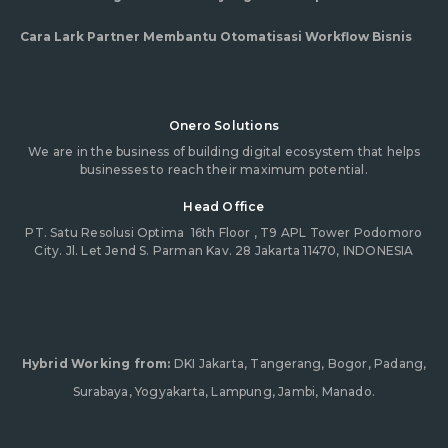
Cara Lark Partner Membantu Otomatisasi Workflow Bisnis
Onero Solutions
We are in the business of building digital ecosystem that helps
businesses to reach their maximum potential.
Head Office
PT. Satu Resolusi Optima
16th Floor , T9 APL Tower Podomoro
City. Jl. Let Jend S. Parman Kav. 28 Jakarta 11470, INDONESIA
Hybrid Working from:
DKI Jakarta, Tangerang, Bogor, Padang,
Surabaya, Yogyakarta, Lampung, Jambi, Manado.