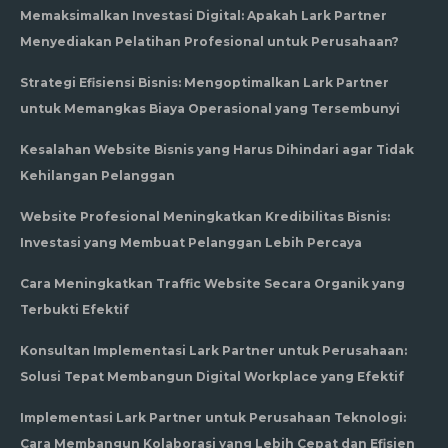
Memaksimalkan Investasi Digital: Apakah Lark Partner
Menyediakan Pelatihan Profesional untuk Perusahaan?
Strategi Efisiensi Bisnis: Mengoptimalkan Lark Partner
untuk Memangkas Biaya Operasional yang Tersembunyi
Kesalahan Website Bisnis yang Harus Dihindari agar Tidak
Kehilangan Pelanggan
Website Profesional Meningkatkan Kredibilitas Bisnis:
Investasi yang Membuat Pelanggan Lebih Percaya
Cara Meningkatkan Traffic Website Secara Organik yang
Terbukti Efektif
Konsultan Implementasi Lark Partner untuk Perusahaan:
Solusi Tepat Membangun Digital Workplace yang Efektif
Implementasi Lark Partner untuk Perusahaan Teknologi:
Cara Membangun Kolaborasi yang Lebih Cepat dan Efisien