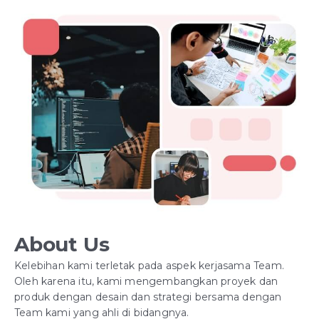
About Us
Kelebihan kami terletak pada aspek kerjasama Team.
Oleh karena itu, kami mengembangkan proyek dan
produk dengan desain dan strategi bersama dengan
Team kami yang ahli di bidangnya.