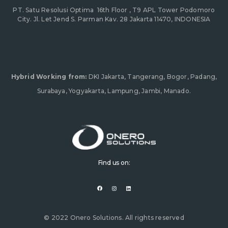
PT. Satu Resolusi Optima
16th Floor , T9 APL Tower Podomoro
City. Jl. Let Jend S. Parman Kav. 28 Jakarta 11470, INDONESIA
Hybrid Working from:
DKI Jakarta, Tangerang, Bogor, Padang,
Surabaya, Yogyakarta, Lampung, Jambi, Manado.
Find us on:
F
I
L
a
n
i
c
s
n
e
t
k
b
a
e
o
g
d
o
r
i
© 2022 Onero Solutions. All rights reserved
k
a
n
m