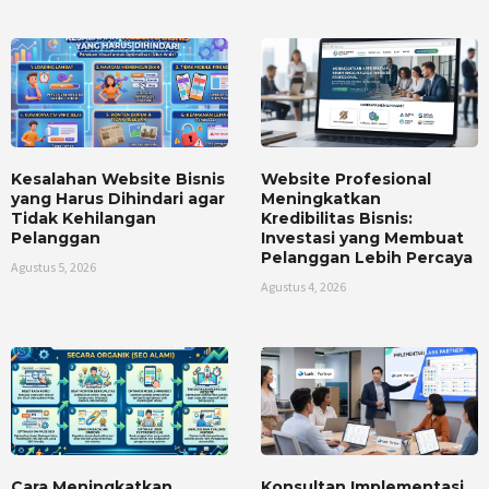
Kesalahan Website Bisnis
Website Profesional
yang Harus Dihindari agar
Meningkatkan
Tidak Kehilangan
Kredibilitas Bisnis:
Pelanggan
Investasi yang Membuat
Pelanggan Lebih Percaya
Agustus 5, 2026
Agustus 4, 2026
Cara Meningkatkan
Konsultan Implementasi