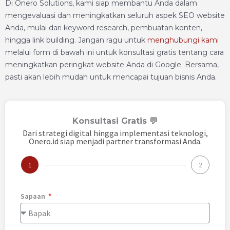
Di Onero Solutions, kami siap membantu Anda dalam
mengevaluasi dan meningkatkan seluruh aspek SEO website
Anda, mulai dari keyword research, pembuatan konten,
hingga link building. Jangan ragu untuk
menghubungi kami
melalui form di bawah ini untuk konsultasi gratis tentang cara
meningkatkan peringkat website Anda di Google. Bersama,
pasti akan lebih mudah untuk mencapai tujuan bisnis Anda.
Konsultasi Gratis 💬
Dari strategi digital hingga implementasi teknologi,
Onero.id siap menjadi partner transformasi Anda.
1
2
Sapaan