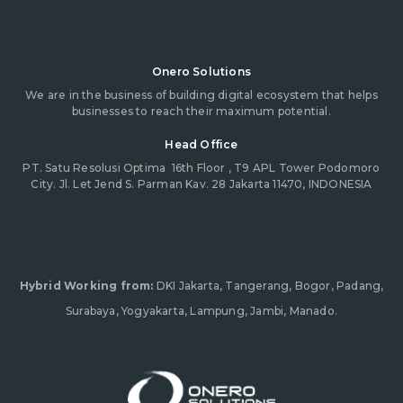
Onero Solutions
We are in the business of building digital ecosystem that helps
businesses to reach their maximum potential.
Head Office
PT. Satu Resolusi Optima
16th Floor , T9 APL Tower Podomoro
City. Jl. Let Jend S. Parman Kav. 28 Jakarta 11470, INDONESIA
Hybrid Working from:
DKI Jakarta, Tangerang, Bogor, Padang,
Surabaya, Yogyakarta, Lampung, Jambi, Manado.