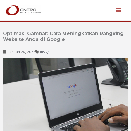
Lewati
ke
konten
Optimasi Gambar: Cara Meningkatkan Rangking
Website Anda di Google
Januari 24, 2023
Insight