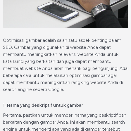
Optimisasi gambar adalah salah satu aspek penting dalam
SEO. Gambar yang digunakan di website Anda dapat
membantu meningkatkan relevansi website Anda untuk
kata kunci yang berkaitan dan juga dapat membantu
membuat website Anda lebih menarik bagi pengunjung. Ada
beberapa cara untuk melakukan optimisasi gambar agar
dapat membantu meningkatkan rangking website Anda di
search engine seperti Google.
1. Nama yang deskriptif untuk gambar
Pertama, pastikan untuk memberi nama yang deskriptif dan
berkaitan dengan gambar Anda. Ini akan membantu search
engine untuk mengerti apa yang ada di gambar tersebut