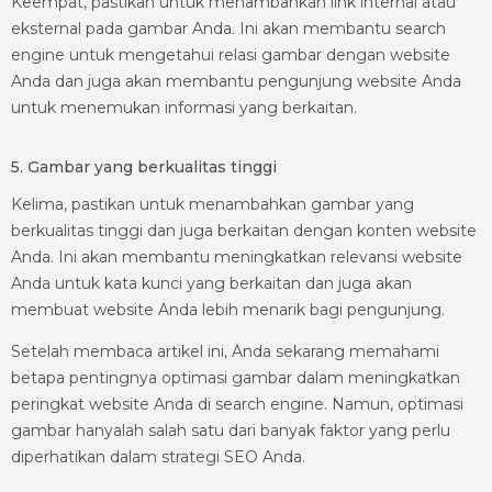
Keempat, pastikan untuk menambahkan link internal atau
eksternal pada gambar Anda. Ini akan membantu search
engine untuk mengetahui relasi gambar dengan website
Anda dan juga akan membantu pengunjung website Anda
untuk menemukan informasi yang berkaitan.
5. Gambar yang berkualitas tinggi
Kelima, pastikan untuk menambahkan gambar yang
berkualitas tinggi dan juga berkaitan dengan konten website
Anda. Ini akan membantu meningkatkan relevansi website
Anda untuk kata kunci yang berkaitan dan juga akan
membuat website Anda lebih menarik bagi pengunjung.
Setelah membaca artikel ini, Anda sekarang memahami
betapa pentingnya optimasi gambar dalam meningkatkan
peringkat website Anda di search engine. Namun, optimasi
gambar hanyalah salah satu dari banyak faktor yang perlu
diperhatikan dalam strategi SEO Anda.