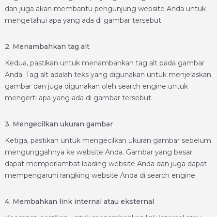
dan juga akan membantu pengunjung website Anda untuk
mengetahui apa yang ada di gambar tersebut.
2. Menambahkan tag alt
Kedua, pastikan untuk menambahkan tag alt pada gambar
Anda. Tag alt adalah teks yang digunakan untuk menjelaskan
gambar dan juga digunakan oleh search engine untuk
mengerti apa yang ada di gambar tersebut.
3. Mengecilkan ukuran gambar
Ketiga, pastikan untuk mengecilkan ukuran gambar sebelum
mengunggahnya ke website Anda. Gambar yang besar
dapat memperlambat loading website Anda dan juga dapat
mempengaruhi rangking website Anda di search engine.
4. Membahkan link internal atau eksternal