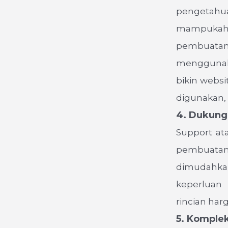
pengetahu
mampukah 
pembuatan
menggunak
bikin websi
digunakan, 
4. Dukung
Support at
pembuatan 
dimudahka
keperluan
rincian harg
5. Komplek