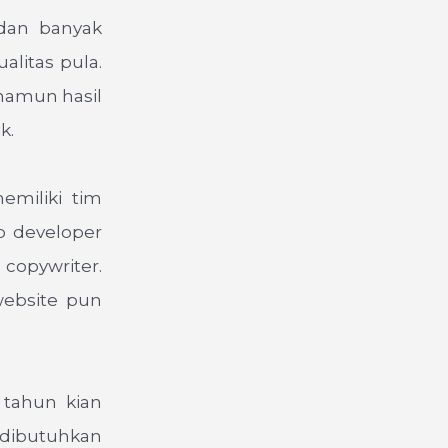
dan banyak
litas pula.
namun hasil
k.
emiliki tim
b developer
copywriter.
website pun
 tahun kian
dibutuhkan