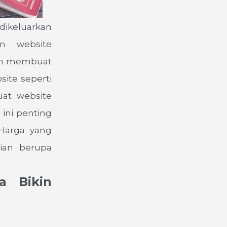
dikeluarkan
an website
gin membuat
ite seperti
uat website
 ini penting
Harga yang
cian berupa
a Bikin