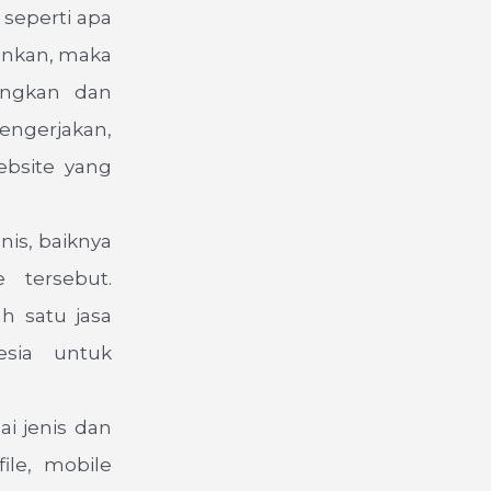
 seperti apa
ginkan, maka
ngkan dan
engerjakan,
ebsite yang
is, baiknya
 tersebut.
h satu jasa
esia untuk
i jenis dan
ile, mobile