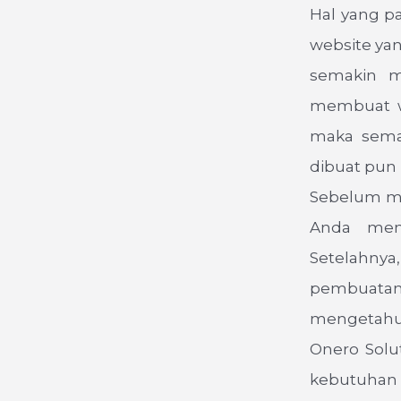
Hal yang pa
website yan
semakin 
membuat we
maka semak
dibuat pun 
Sebelum me
Anda meng
Setelahnya
pembuatan
mengetahui 
Onero Solu
kebutuhan 