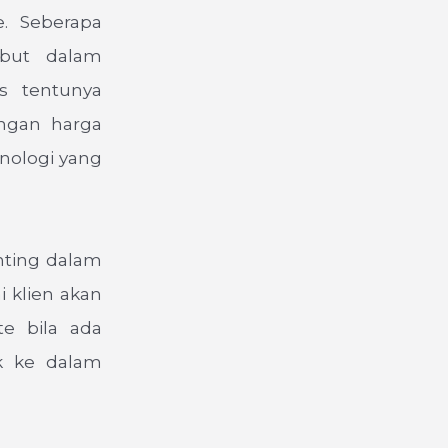
. Seberapa
ebut dalam
s tentunya
ngan harga
knologi yang
nting dalam
 klien akan
e bila ada
k ke dalam