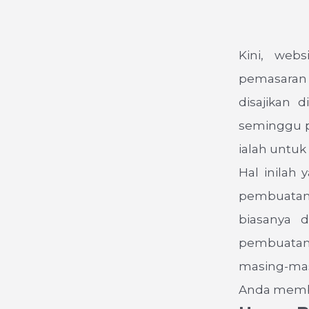
Kini, web
pemasaran 
disajikan 
seminggu pe
ialah untu
Hal inilah
pembuatan 
biasanya 
pembuatan 
masing-mas
Anda membu