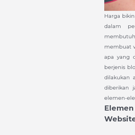
Harga biki
dalam pem
membutuhka
membuat we
apa yang d
berjenis bl
dilakukan
diberikan 
elemen-ele
Elemen
Websit