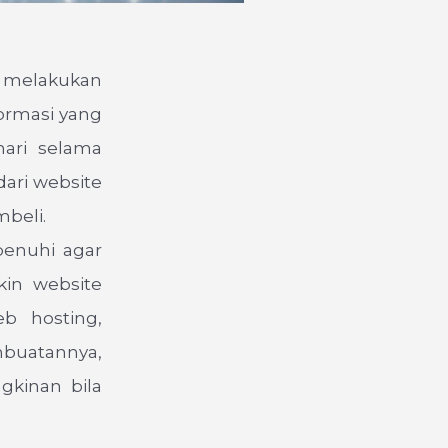
 melakukan
ormasi yang
hari selama
dari website
beli.
penuhi agar
kin website
b hosting,
mbuatannya,
gkinan bila