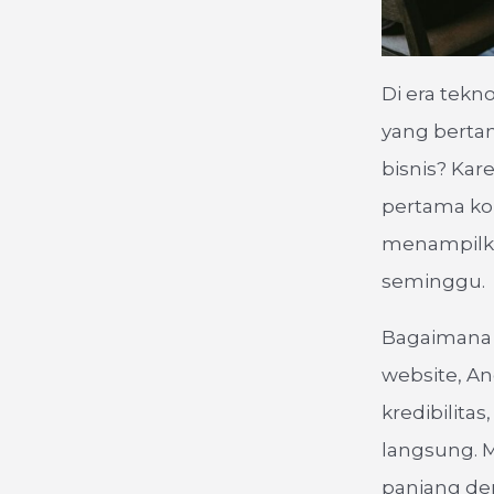
Di era tekn
yang berta
bisnis? Kare
pertama kon
menampilkan
seminggu.
Bagaimana 
website, A
kredibilit
langsung. 
panjang de