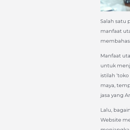
Salah satu 
manfaat uta
membahas m
Manfaat uta
untuk menj
istilah ‘tok
maya, temp
jasa yang A
Lalu, baga
Website me
menjangkau 