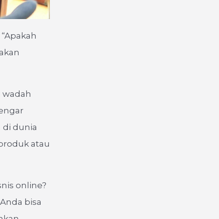
: “Apakah
 akan
i wadah
dengar
a di dunia
produk atau
nis online?
Anda bisa
ahkan