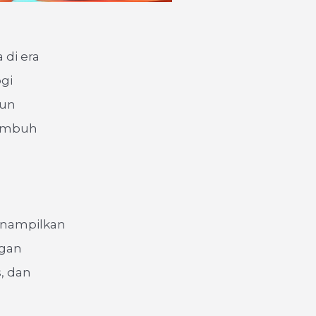
 di era
ogi
mun
tumbuh
menampilkan
ngan
, dan