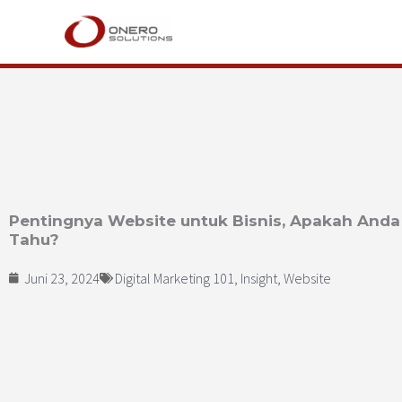
Lewati
ke
konten
Pentingnya Website untuk Bisnis, Apakah And
Tahu?
Juni 23, 2024
Digital Marketing 101
,
Insight
,
Website