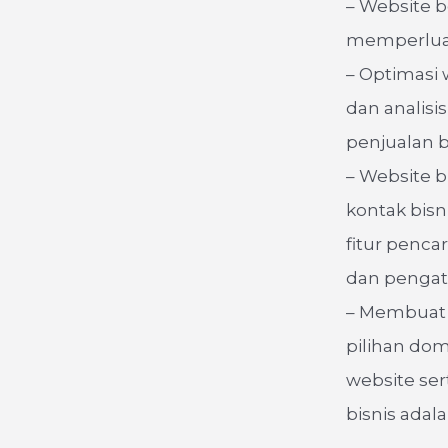
– Website b
memperluas 
– Optimasi 
dan analisis
penjualan b
– Website bi
kontak bisn
fitur penca
dan pengatu
– Membuat 
pilihan do
website ser
bisnis adala