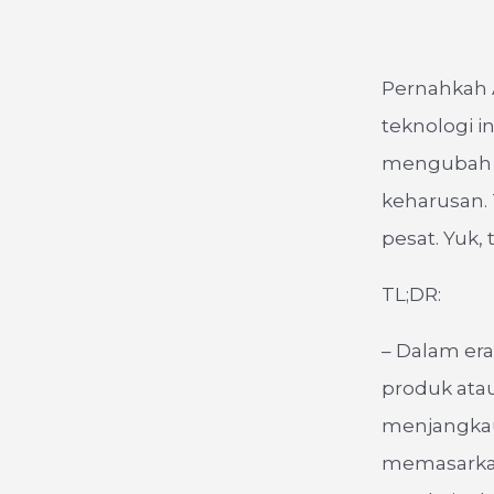
Pernahkah A
teknologi i
mengubah c
keharusan. 
pesat. Yuk,
TL;DR:
– Dalam era
produk ata
menjangkau 
memasarkan