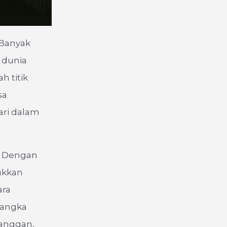
 Banyak
 dunia
h titik
sa
ari dalam
? Dengan
ukkan
ara
jangka
anggan,