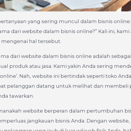
pertanyaan yang sering muncul dalam bisnis online
ma dari website dalam bisnis online?” Kali ini, kami
engenai hal tersebut.
ma dari website dalam bisnis online adalah sebaga
ual produk atau jasa. Kami yakin Anda sering men
o online’. Nah, website ini bertindak seperti toko And
at pelanggan datang untuk melihat dan membeli 
nda tawarkan.
imanakah website berperan dalam pertumbuhan bis
mperluas jangkauan bisnis Anda. Dengan website, 
pelanggan yang jauh di luar wilayah fisik Anda, b