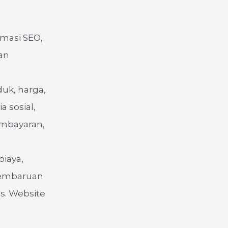
imasi SEO,
dan
duk, harga,
a sosial,
embayaran,
iaya,
 pembaruan
s. Website