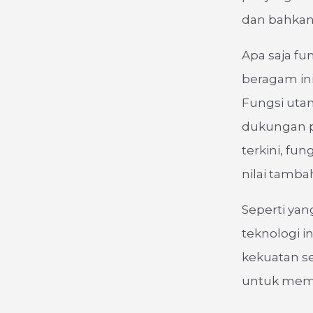
dan bahkan
Apa saja fu
beragam ini
Fungsi utam
dukungan p
terkini, fu
nilai tamba
Seperti yan
teknologi i
kekuatan s
untuk memu