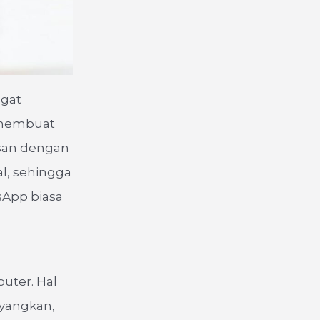
ngat
a membuat
esan dengan
al, sehingga
sApp biasa
h
uter. Hal
ayangkan,