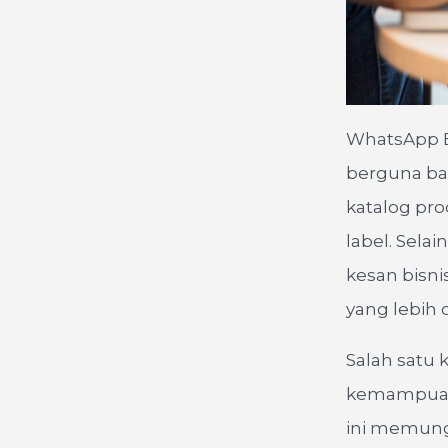
WhatsApp Bi
berguna bag
katalog pr
label. Sela
kesan bisni
yang lebih 
Salah satu 
kemampuan 
ini memungk