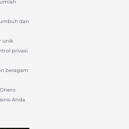
 jumlah
 tumbuh dan
 unik
trol privasi
an beragam
 Onero
snis Anda.