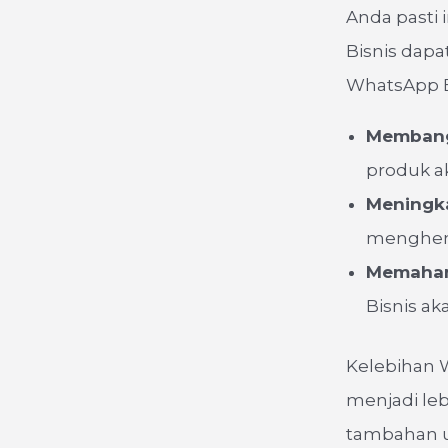
Anda pasti
Bisnis dap
WhatsApp Bi
Membangu
produk ak
Meningka
menghem
Memaham
Bisnis a
Kelebihan 
menjadi leb
tambahan u