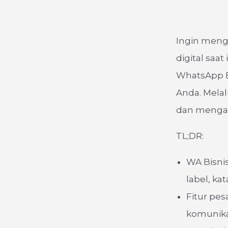
Ingin menge
digital saa
WhatsApp Bu
Anda. Melalu
dan mengap
TL;DR:
WA Bisnis
label, kat
Fitur pes
komunika