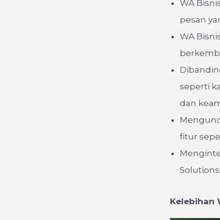
WA Bisnis
pesan yan
WA Bisni
berkemb
Dibandin
seperti k
dan keam
Mengund
fitur sep
Menginte
Solution
Kelebihan 