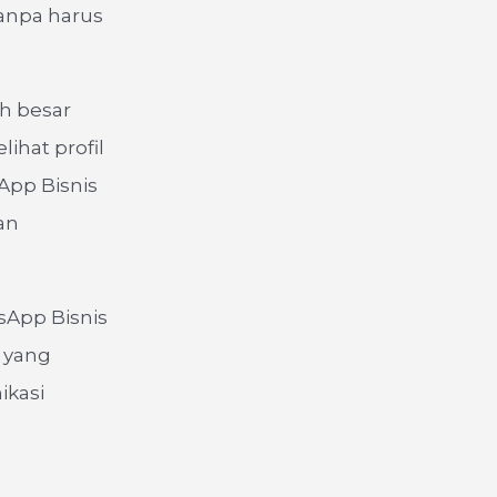
anpa harus
ih besar
lihat profil
App Bisnis
an
sApp Bisnis
n yang
ikasi