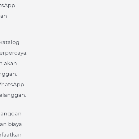
atsApp
gan
 katalog
erpercaya.
n akan
nggan.
 WhatsApp
elanggan.
elanggan
an biaya
nfaatkan