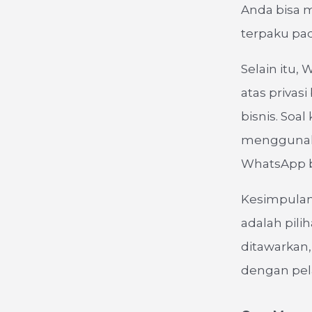
Anda bisa 
terpaku pad
Selain itu,
atas privasi
bisnis. Soa
menggunaka
WhatsApp b
Kesimpulan
adalah pili
ditawarkan
dengan pela