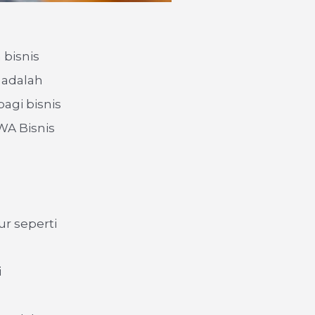
 bisnis
 adalah
agi bisnis
 WA Bisnis
ur seperti
i