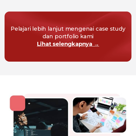
Pelajari lebih lanjut mengenai case study
dan portfolio kami
Lihat selengkapnya →