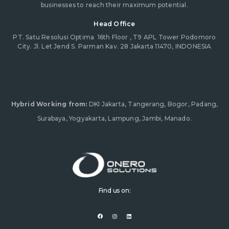
businesses to reach their maximum potential.
Head Office
PT. Satu Resolusi Optima
16th Floor , T9 APL Tower Podomoro
City. Jl. Let Jend S. Parman Kav. 28 Jakarta 11470, INDONESIA
Hybrid Working from:
DKI Jakarta, Tangerang, Bogor, Padang,
Surabaya, Yogyakarta, Lampung, Jambi, Manado.
Find us on:
F
I
L
a
n
i
c
s
n
e
t
k