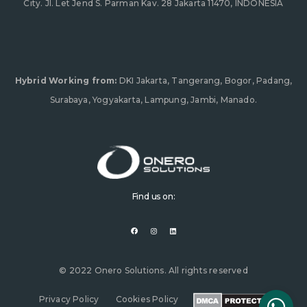
City. Jl. Let Jend S. Parman Kav. 28 Jakarta 11470, INDONESIA
Hybrid Working from:
DKI Jakarta, Tangerang, Bogor, Padang,
Surabaya, Yogyakarta, Lampung, Jambi, Manado.
Find us on:
F
I
L
a
n
i
c
s
n
e
t
k
b
a
e
o
g
d
o
r
i
© 2022 Onero Solutions. All rights reserved
k
a
n
m
Privacy Policy
Cookies Policy