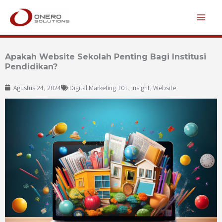
Lewati
ke
konten
Apakah Website Sekolah Penting Bagi Institusi
Pendidikan?
Agustus 24, 2024
Digital Marketing 101
,
Insight
,
Website