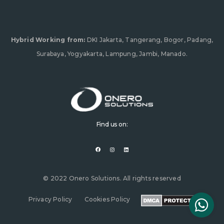
Hybrid Working from:
DKI Jakarta, Tangerang, Bogor, Padang,
Surabaya, Yogyakarta, Lampung, Jambi, Manado.
Find us on:
F
I
L
a
n
i
c
s
n
e
t
k
b
a
e
o
g
d
o
r
i
© 2022 Onero Solutions. All rights reserved
k
a
n
m
Privacy Policy
Cookies Policy