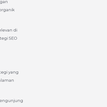
ngan
organik
levan di
ategi SEO
tegi yang
halaman
 pengunjung