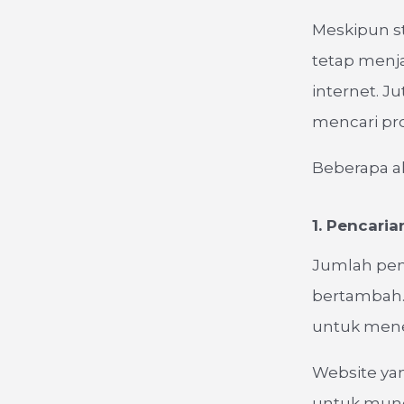
Meskipun st
tetap menj
internet. J
mencari pr
Beberapa al
1. Pencari
Jumlah pen
bertambah.
untuk mene
Website ya
untuk muncu