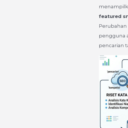
menampilkan
featured s
Perubahan 
pengguna a
pencarian 