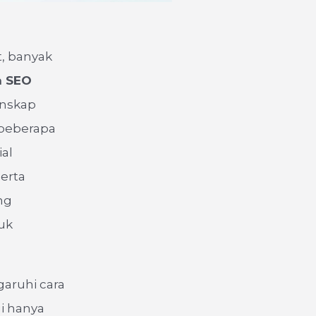
, banyak
h SEO
anskap
 beberapa
ial
erta
ng
uk
garuhi cara
i hanya