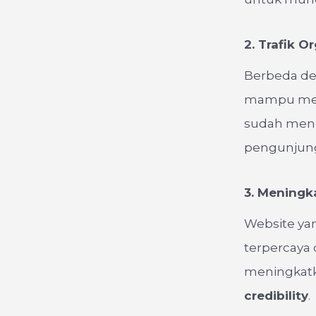
2. Trafik O
Berbeda den
mampu meng
sudah mend
pengunjung
3. Meningk
Website ya
terpercaya
meningkatk
credibility
.