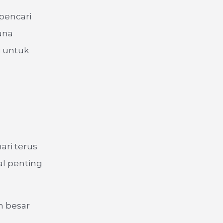
pencari
una
i untuk
ari terus
al penting
h besar