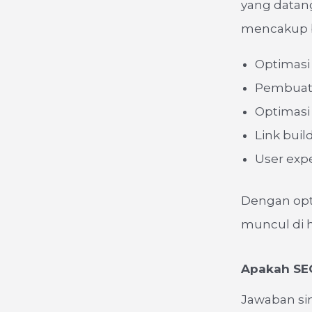
yang datang
mencakup b
Optimasi
Pembuata
Optimasi 
Link buil
User exp
Dengan opti
muncul di 
Apakah SEO
Jawaban si