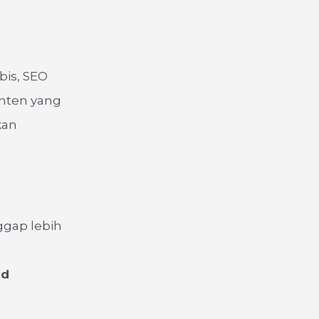
bis, SEO
onten yang
kan
ggap lebih
nd