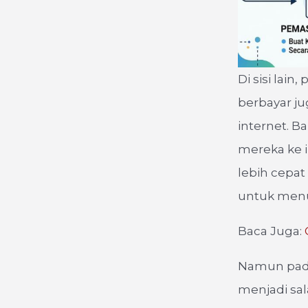
Di sisi lain
berbayar j
internet. 
mereka ke 
lebih cepa
untuk menu
Baca Juga:
Namun pad
menjadi sal