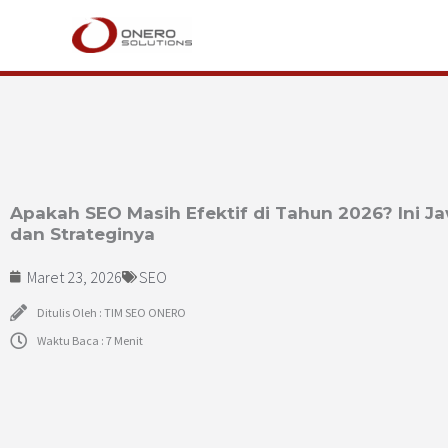
Lewati
ke
konten
Apakah SEO Masih Efektif di Tahun 2026? Ini 
dan Strateginya
Maret 23, 2026
SEO
Ditulis Oleh : TIM SEO ONERO
Waktu Baca : 7 Menit