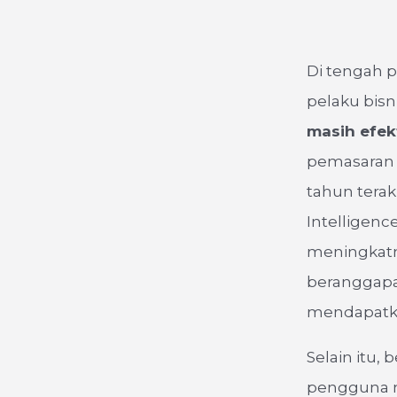
Di tengah 
pelaku bis
masih efek
pemasaran 
tahun terak
Intelligenc
meningkatn
beranggapa
mendapatkan
Selain itu,
pengguna me