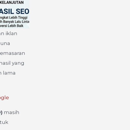
an iklan
guna
 pemasaran
asil yang
h lama
ogle
)
masih
ntuk