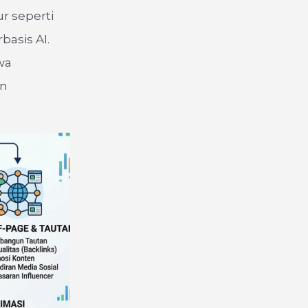
r seperti
basis AI.
wa
an