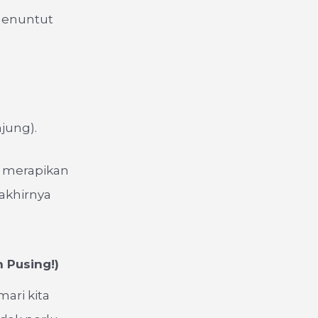
menuntut
jung).
g merapikan
akhirnya
 Pusing!)
mari kita