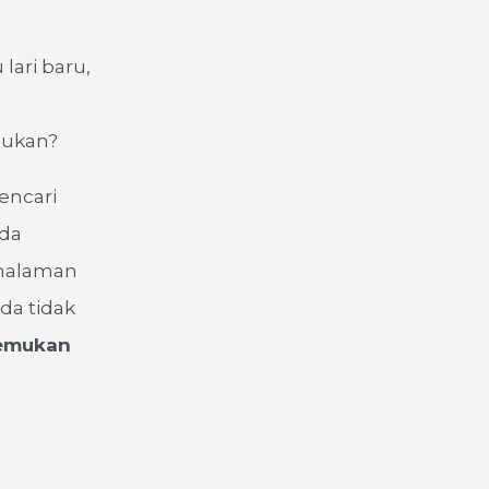
lari baru,
bukan?
encari
nda
 halaman
da tidak
emukan