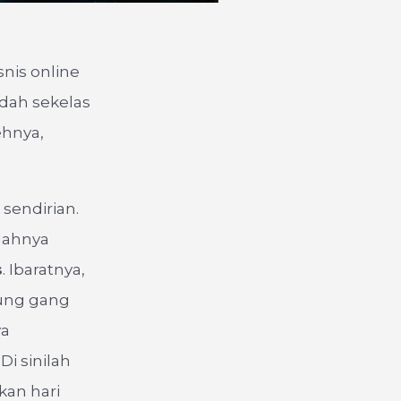
nis online
dah sekelas
ehnya,
 sendirian.
lahnya
s
. Ibaratnya,
jung gang
ya
i sinilah
an hari