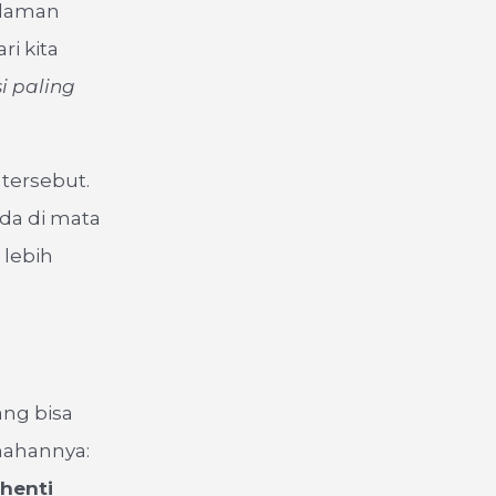
halaman
i kita
i paling
tersebut.
nda di mata
 lebih
ang bisa
mahannya:
henti