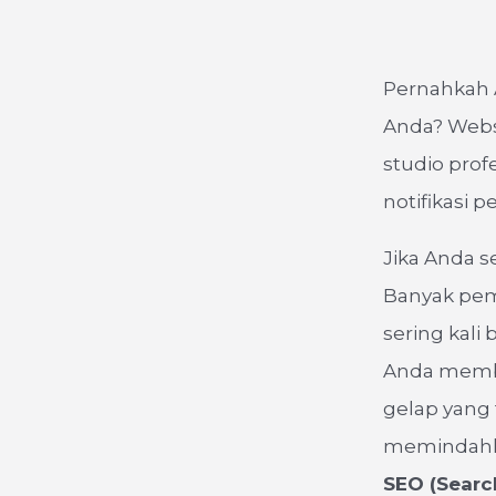
Pernahkah 
Anda? Webs
studio prof
notifikasi 
Jika Anda se
Banyak pemi
sering kal
Anda membu
gelap yang 
memindahkan
SEO (Searc