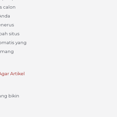
as calon
 Anda
enerus
bah situs
tomatis yang
memang
gar Artikel
ang bikin