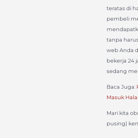
teratas di h
pembeli me
mendapatka
tanpa harus
web Anda da
bekerja 24
sedang me
Baca Juga:
Masuk Hal
Mari kita o
pusing) ken