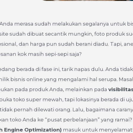
Anda merasa sudah melakukan segalanya untuk bis
ite sudah dibuat secantik mungkin, foto produk su
esional, dan harga pun sudah berani diadu. Tapi, an
pesanan kok masih sepi-sepi saja?
dang berada di fase ini, tarik napas dulu. Anda tidak
lik bisnis online yang mengalami hal serupa. Masa
i bukan pada produk Anda, melainkan pada
visibilita
ka toko super mewah, tapi lokasinya berada di u
tidak pernah dilewati orang. Lalu, bagaimana caran
 toko Anda ke “pusat perbelanjaan” yang ramai? D
h Engine Optimization)
masuk untuk menyelamatk