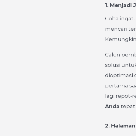
1. Menjadi
Coba ingat-
mencari te
Kemungkina
Calon pemb
solusi untu
dioptimasi 
pertama saa
lagi repot-
Anda
tepat
2. Halama