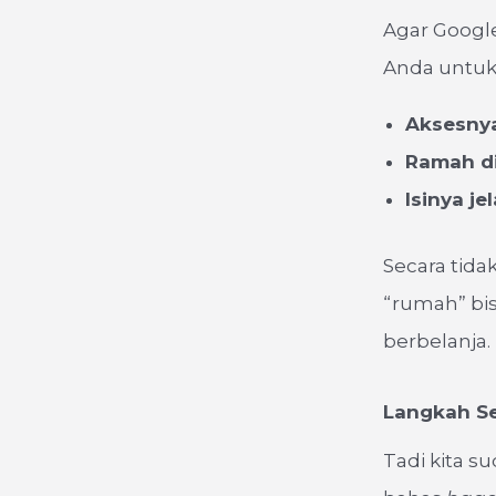
Agar Googl
Anda untuk 
Aksesny
Ramah d
Isinya j
Secara tid
“rumah” bi
berbelanja.
Langkah Se
Tadi kita 