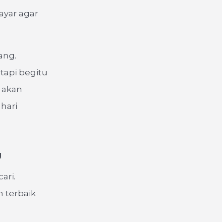
ayar agar
ang.
tapi begitu
 akan
hari
g
ari.
 terbaik