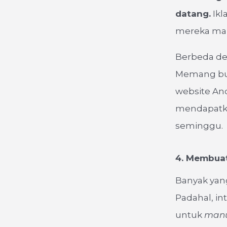
datang.
Ikl
mereka ma
Berbeda den
Memang but
website An
mendapatkan
seminggu.
4. Membua
Banyak yang
Padahal, i
untuk
manu