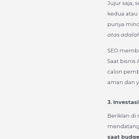
Jujur saja,
kedua atau 
punya mind
atas adalah
SEO memban
Saat bisnis
calon pemb
aman dan y
3. Investa
Beriklan di
mendatangk
saat budge