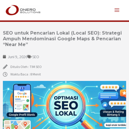
Lewati
ke
konten
SEO untuk Pencarian Lokal (Local SEO): Strategi
Ampuh Mendominasi Google Maps & Pencarian
“Near Me”
Juni 9, 2026
SEO
Ditulis Oleh : TIM SEO
Waktu Baca : 8 Menit