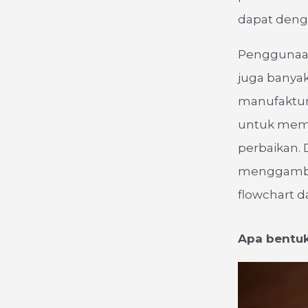
dapat den
Penggunaan 
juga banyak
manufaktur,
untuk memet
perbaikan. 
menggambar
flowchart 
Apa bentuk