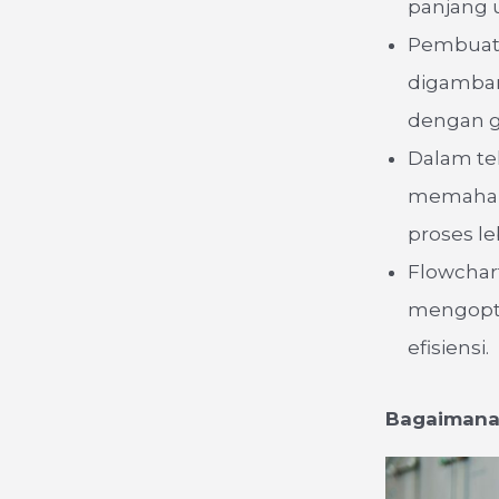
panjang u
Pembuata
digambar
dengan ga
Dalam te
memahami
proses le
Flowchar
mengopti
efisiensi.
Bagaimana