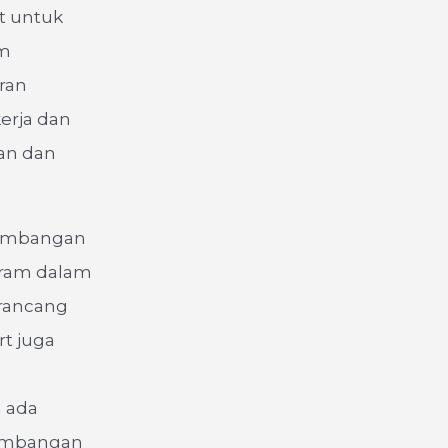
t untuk
am
ran
kerja dan
an dan
gembangan
gram dalam
rancang
rt juga
a ada
gembangan