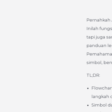
Pernahkah 
Inilah fung
tapi juga s
panduan le
Pemahaman
simbol, bent
TL;DR:
Flowchar
langkah 
Simbol da