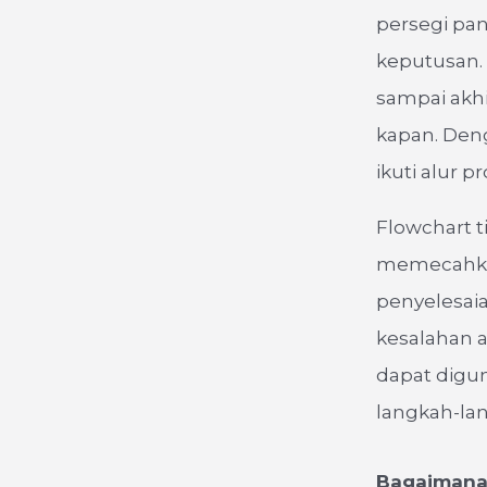
persegi pan
keputusan. 
sampai akhi
kapan. Deng
ikuti alur 
Flowchart t
memecahkan
penyelesaia
kesalahan a
dapat digu
langkah-lan
Bagaimana