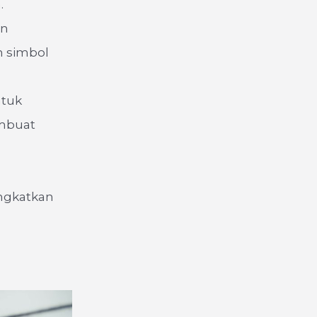
.
an
n simbol
ntuk
mbuat
ngkatkan