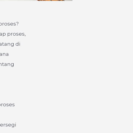
proses?
ap proses,
atang di
mana
ntang
proses
persegi