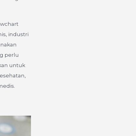
owchart
s, industri
unakan
g perlu
akan untuk
esehatan,
edis.