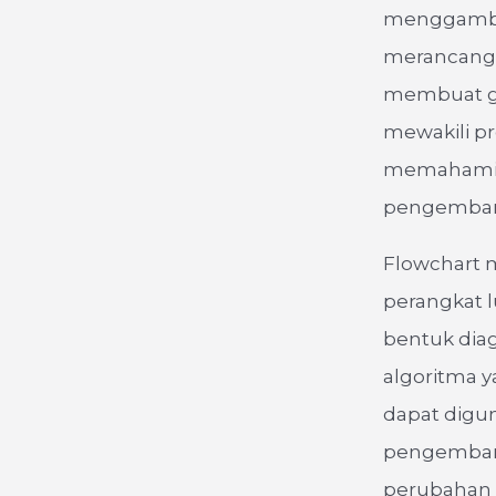
menggambar
merancang 
membuat ga
mewakili pr
memahami c
pengemban
Flowchart 
perangkat 
bentuk dia
algoritma y
dapat digu
pengembang
perubahan 