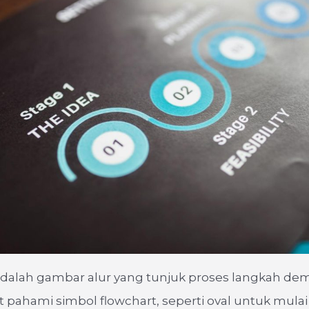
dalah gambar alur yang tunjuk proses langkah dem
pahami simbol flowchart, seperti oval untuk mulai 