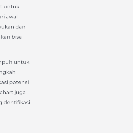
at untuk
ri awal
akukan dan
akan bisa
ampuh untuk
angkah
asi potensi
chart juga
dentifikasi