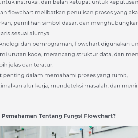
ntuk instruksi, dan belah ketupat untuk keputusan
n flowchart melibatkan penulisan proses yang ak
kan, pemilihan simbol dasar, dan menghubungka
ris sesuai alurnya.
knologi dan pemrograman, flowchart digunakan u
 urutan kode, merancang struktur data, dan me
bih jelas dan teratur.
t penting dalam memahami proses yang rumit,
malkan alur kerja, mendeteksi masalah, dan meni
 Pemahaman Tentang Fungsi Flowchart?