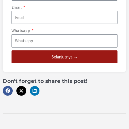
Email
Whatsapp
Selanjutnya →
Don't forget to share this post!