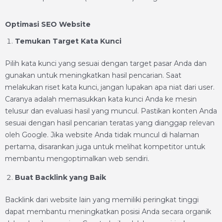
Optimasi SEO Website
Temukan Target Kata Kunci
Pilih kata kunci yang sesuai dengan target pasar Anda dan
gunakan untuk meningkatkan hasil pencarian. Saat
melakukan riset kata kunci, jangan lupakan apa niat dari user.
Caranya adalah memasukkan kata kunci Anda ke mesin
telusur dan evaluasi hasil yang muncul. Pastikan konten Anda
sesuai dengan hasil pencarian teratas yang dianggap relevan
oleh Google. Jika website Anda tidak muncul di halaman
pertama, disarankan juga untuk melihat kompetitor untuk
membantu mengoptimalkan web sendiri.
Buat Backlink yang Baik
Backlink dari website lain yang memiliki peringkat tinggi
dapat membantu meningkatkan posisi Anda secara organik