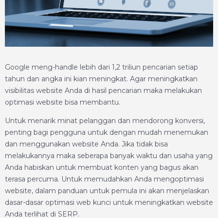
Google meng-handle lebih dari 1,2 triliun pencarian setiap
tahun dan angka ini kian meningkat. Agar meningkatkan
visibilitas website Anda di hasil pencarian maka melakukan
optimasi website bisa membantu.
Untuk menarik minat pelanggan dan mendorong konversi,
penting bagi pengguna untuk dengan mudah menemukan
dan menggunakan website Anda. Jika tidak bisa
melakukannya maka seberapa banyak waktu dan usaha yang
Anda habiskan untuk membuat konten yang bagus akan
terasa percuma. Untuk memudahkan Anda mengoptimasi
website, dalam panduan untuk pemula ini akan menjelaskan
dasar-dasar optimasi web kunci untuk meningkatkan website
Anda terlihat di SERP.