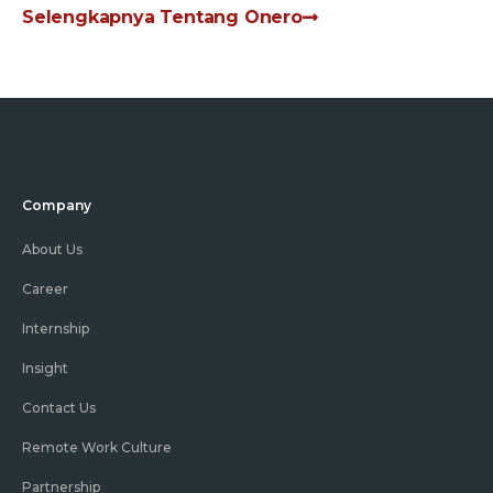
Selengkapnya Tentang Onero
Company
About Us
Career
Internship
Insight
Contact Us
Remote Work Culture
Partnership