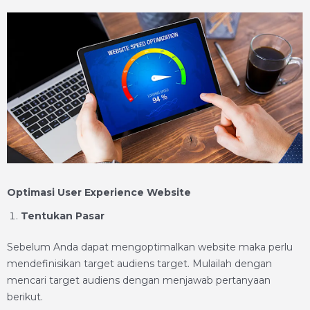
Optimasi User Experience Website
Tentukan Pasar
Sebelum Anda dapat mengoptimalkan website maka perlu
mendefinisikan target audiens target. Mulailah dengan
mencari target audiens dengan menjawab pertanyaan
berikut.