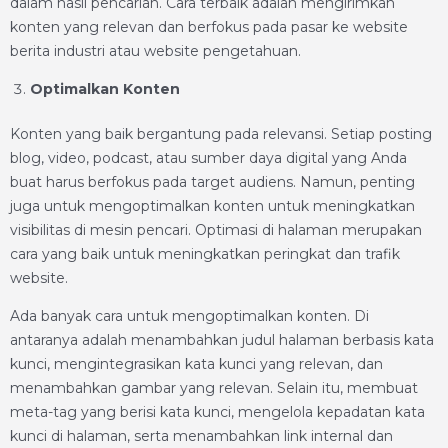
dalam hasil pencarian. Cara terbaik adalah mengirimkan
konten yang relevan dan berfokus pada pasar ke website
berita industri atau website pengetahuan.
Optimalkan Konten
Konten yang baik bergantung pada relevansi. Setiap posting
blog, video, podcast, atau sumber daya digital yang Anda
buat harus berfokus pada target audiens. Namun, penting
juga untuk mengoptimalkan konten untuk meningkatkan
visibilitas di mesin pencari. Optimasi di halaman merupakan
cara yang baik untuk meningkatkan peringkat dan trafik
website.
Ada banyak cara untuk mengoptimalkan konten. Di
antaranya adalah menambahkan judul halaman berbasis kata
kunci, mengintegrasikan kata kunci yang relevan, dan
menambahkan gambar yang relevan. Selain itu, membuat
meta-tag yang berisi kata kunci, mengelola kepadatan kata
kunci di halaman, serta menambahkan link internal dan