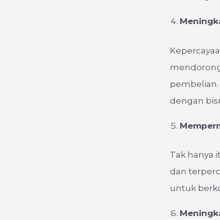
Meningka
Kepercayaan
mendorong 
pembelian.
dengan bisni
Memperm
Tak hanya 
dan terper
untuk berko
Meningk