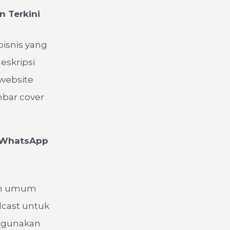
n Terkini
bisnis yang
eskripsi
 website
mbar cover
i WhatsApp
aan umum
dcast untuk
, gunakan