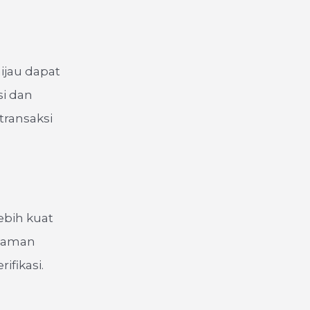
ijau dapat
i dan
transaksi
bih kuat
nyaman
ifikasi.