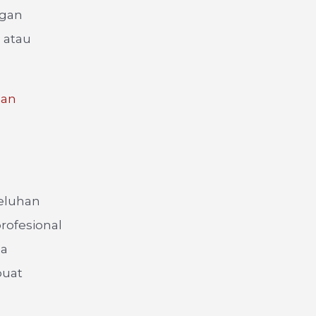
ngan
 atau
dan
keluhan
rofesional
da
buat