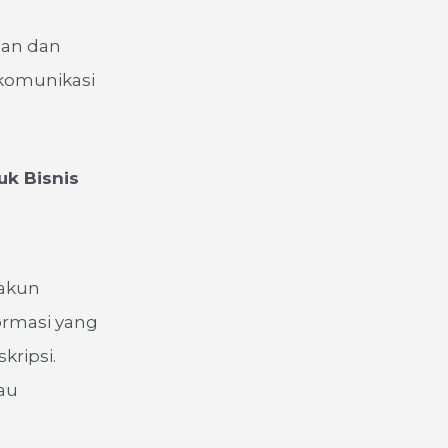
uan dan
komunikasi
k Bisnis
 akun
ormasi yang
kripsi.
au