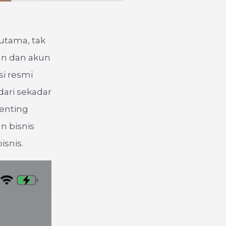
 utama, tak
an dan akun
si resmi
dari sekadar
penting
n bisnis
isnis.