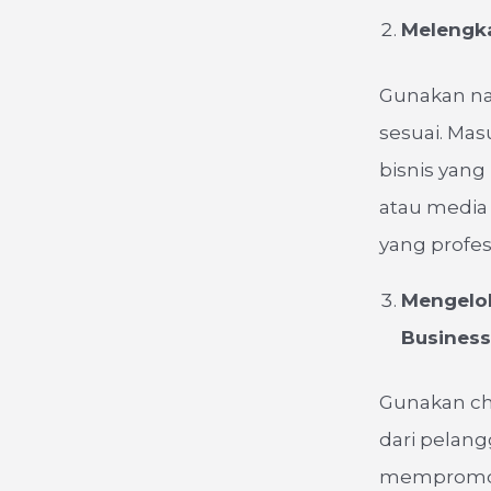
Melengka
Gunakan nam
sesuai. Mas
bisnis yang
atau media 
yang profes
Mengelol
Business
Gunakan ch
dari pelan
mempromosi