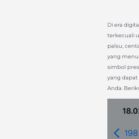
Di era digi
terkecuali 
palsu, cent
yang menunj
simbol pre
yang dapat 
Anda. Berik