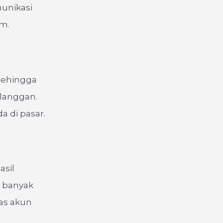
unikasi
am.
 sehingga
langgan.
a di pasar.
asil
 banyak
tas akun