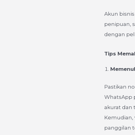
Akun bisnis
penipuan, 
dengan pel
Tips Memak
Memenuhi
Pastikan no
WhatsApp pr
akurat dan t
Kemudian, v
panggilan t