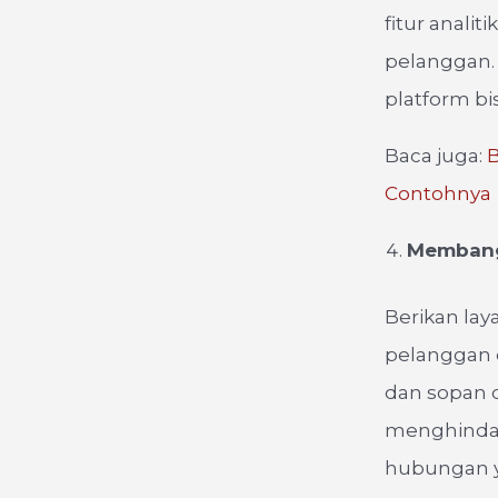
fitur anal
pelanggan.
platform bis
Baca juga:
B
Contohnya
Membangu
Berikan la
pelanggan 
dan sopan 
menghindar
hubungan y