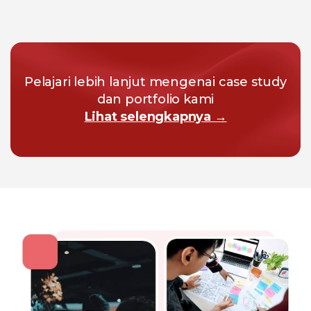
Pelajari lebih lanjut mengenai case study
dan portfolio kami
Lihat selengkapnya →