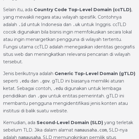
Selain itu, ada
Country Code Top-Level Domain (ccTLD)
,
yang mewakili negara atau wilayah spesifik. Contohnya
adalah
untuk Indonesia dan
untuk Inggris. ccTLD
.id
.uk
cocok digunakan bila bisnis ingin memfokuskan secara lokal
atau ingin menargetkan pengguna di wilayah tertentu.
Fungsi utama ccTLD adalah menegaskan identitas geografis
situs web dan meningkatkan relevansi pencarian di wilayah
tersebut.
Jenis berikutnya adalah
Generic Top-Level Domain (gTLD)
seperti
dan
. gTLD ini biasanya memiliki aturan
.edu
.gov
ketat. Sebagai contoh,
digunakan untuk lembaga
.edu
pendidikan dan
untuk entitas pemerintah. gTLD ini
.gov
membantu pengguna mengidentifikasi jenis konten atau
institusi di balik suatu website.
Kemudian, ada
Second-Level Domain (SLD)
yang terletak
sebelum TLD. Jika dalam alamat
, SLD-nya
namausaha.com
adalah
. SLD memungkinkan pemilik situs
namausaha