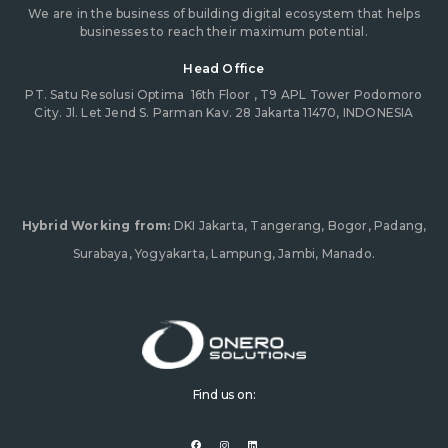
We are in the business of building digital ecosystem that helps
businesses to reach their maximum potential.
Head Office
PT. Satu Resolusi Optima
16th Floor , T9 APL Tower Podomoro
City. Jl. Let Jend S. Parman Kav. 28 Jakarta 11470, INDONESIA
Hybrid Working from:
DKI Jakarta, Tangerang, Bogor, Padang,
Surabaya, Yogyakarta, Lampung, Jambi, Manado.
Find us on:
F
I
L
a
n
i