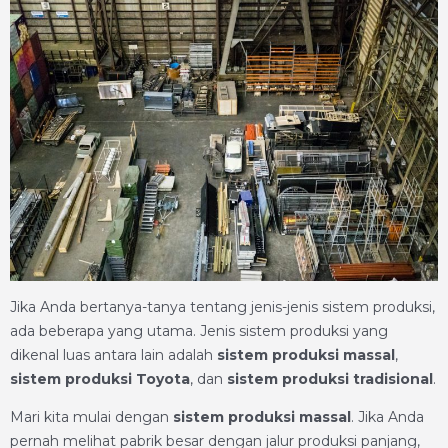
Jika Anda bertanya-tanya tentang jenis-jenis sistem produksi,
ada beberapa yang utama. Jenis sistem produksi yang
dikenal luas antara lain adalah
sistem produksi massal
,
sistem produksi Toyota
, dan
sistem produksi tradisional
.
Mari kita mulai dengan
sistem produksi massal
. Jika Anda
pernah melihat pabrik besar dengan jalur produksi panjang,