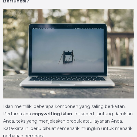
Berfungsi?
Iklan memiliki beberapa komponen yang saling berkaitan.
Pertama ada
copywriting iklan
. Ini seperti jantung dari iklan
Anda, teks yang menjelaskan produk atau layanan Anda.
Kata-kata ini perlu dibuat semenarik mungkin untuk menarik
perhatian pembaca.