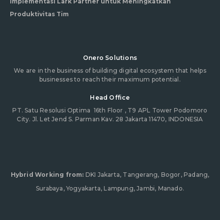
Implementasi Lark Partner untuk Meningkatkan
Produktivitas Tim
Onero Solutions
We are in the business of building digital ecosystem that helps
businesses to reach their maximum potential.
Head Office
PT. Satu Resolusi Optima
16th Floor , T9 APL Tower Podomoro
City. Jl. Let Jend S. Parman Kav. 28 Jakarta 11470, INDONESIA
Hybrid Working from:
DKI Jakarta, Tangerang, Bogor, Padang,
Surabaya, Yogyakarta, Lampung, Jambi, Manado.