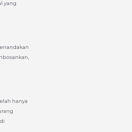
al yang
 menandakan
embosankan,
telah hanya
urang
di