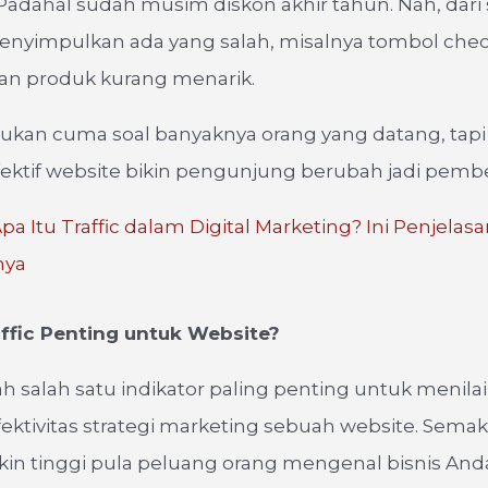
Padahal sudah musim diskon akhir tahun. Nah, dari 
enyimpulkan ada yang salah, misalnya tombol chec
lan produk kurang menarik.
k bukan cuma soal banyaknya orang yang datang, tapi
ektif website bikin pengunjung berubah jadi pembe
pa Itu Traffic dalam Digital Marketing? Ini Penjelas
nya
ffic Penting untuk Website?
lah salah satu indikator paling penting untuk menilai
fektivitas strategi marketing sebuah website. Sema
akin tinggi pula peluang orang mengenal bisnis Anda