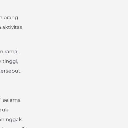
h orang
aktivitas
an ramai,
 tinggi,
tersebut.
” selama
oduk
ian nggak