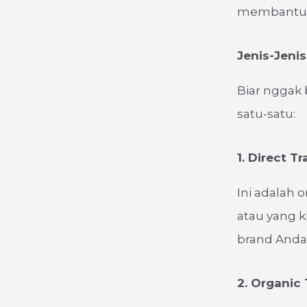
membantu m
Jenis-Jenis
Biar nggak 
satu-satu:
1. Direct Tr
Ini adalah 
atau yang k
brand Anda
2. Organic 