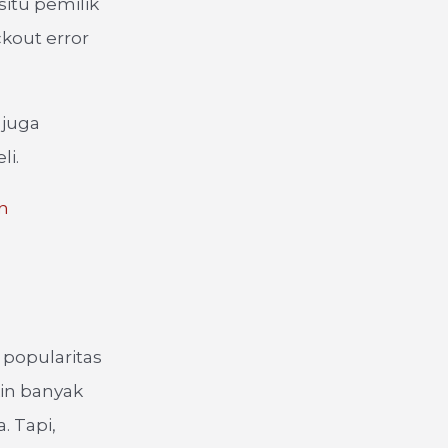
situ pemilik
kout error
 juga
li.
an
 popularitas
kin banyak
. Tapi,