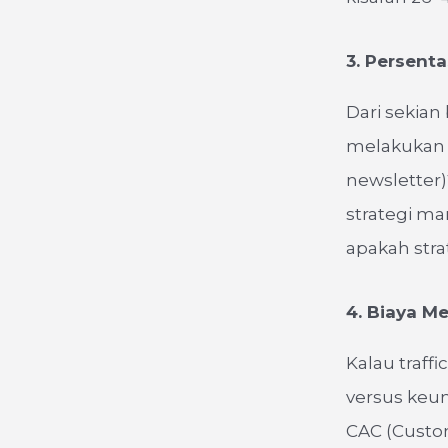
3. Persent
Dari sekian
melakukan 
newsletter)
strategi ma
apakah stra
4. Biaya M
Kalau traffi
versus keun
CAC (Custom