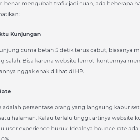
-benar mengubah trafik jadi cuan, ada beberapa h
hatikan:
ktu Kunjungan
unjung cuma betah 5 detik terus cabut, biasanya
ng salah. Bisa karena website lemot, kontennya m
annya nggak enak dilihat di HP.
Rate
e adalah persentase orang yang langsung kabur se
u halaman. Kalau terlalu tinggi, artinya website k
u user experience buruk. Idealnya bounce rate ada 
40%.