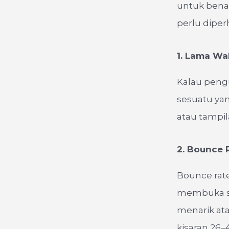
untuk benar
perlu diper
1. Lama Wa
Kalau peng
sesuatu ya
atau tampil
2. Bounce 
Bounce rat
membuka sat
menarik ata
kisaran 26–