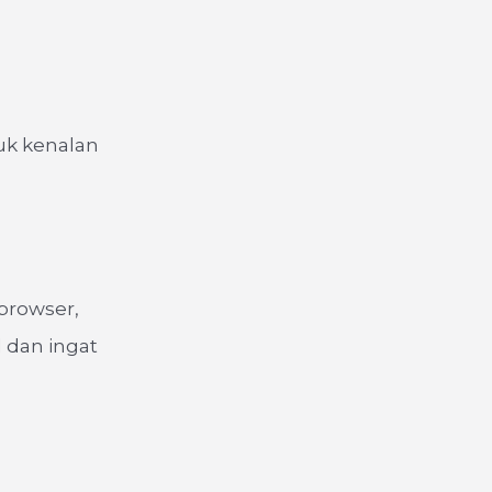
Yuk kenalan
browser,
l dan ingat