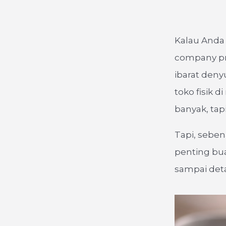
Kalau Anda 
company prof
ibarat deny
toko fisik 
banyak, tap
Tapi, sebena
penting bua
sampai detail