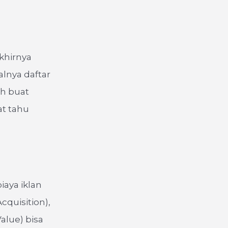
khirnya
lnya daftar
ah buat
at tahu
biaya iklan
cquisition),
alue) bisa