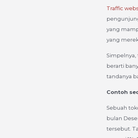
Traffic webs
pengunjung 
yang mampir
yang merek
Simpelnya, t
berarti ban
tandanya ba
Contoh se
Sebuah tok
bulan Dese
tersebut. 