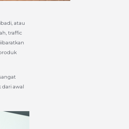
badi, atau
h, traffic
iibaratkan
 produk
 sangat
 dari awal