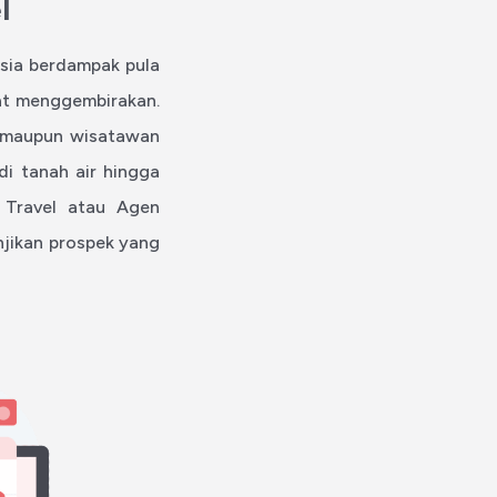
l
esia berdampak pula
at menggembirakan.
al maupun wisatawan
i tanah air hingga
 Travel atau Agen
njikan prospek yang