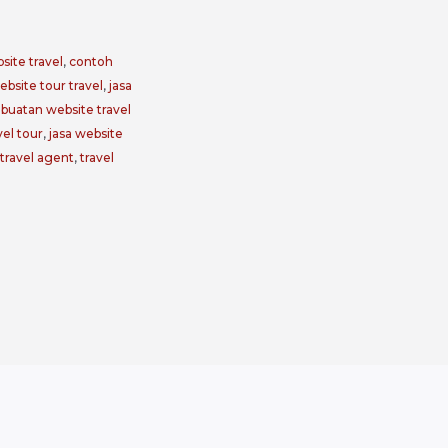
site travel
,
contoh
bsite tour travel
,
jasa
buatan website travel
el tour
,
jasa website
travel agent
,
travel